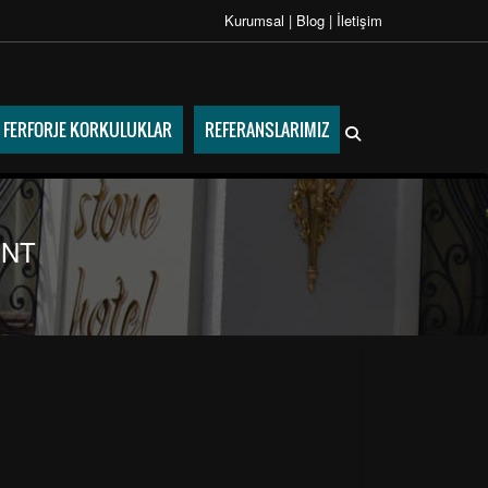
Kurumsal
|
Blog
|
İletişim
FERFORJE KORKULUKLAR
REFERANSLARIMIZ
ENT