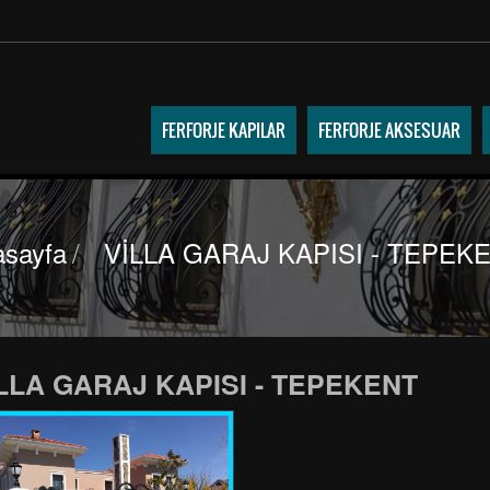
FERFORJE KAPILAR
FERFORJE AKSESUAR
sayfa
/
VİLLA GARAJ KAPISI - TEPEK
LLA GARAJ KAPISI - TEPEKENT