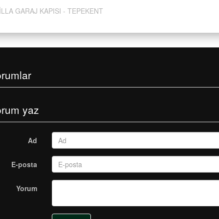
İLLA GARAJ KAPISI - TEPEKENT
orumlar
orum yaz
Ad
E-posta
Yorum