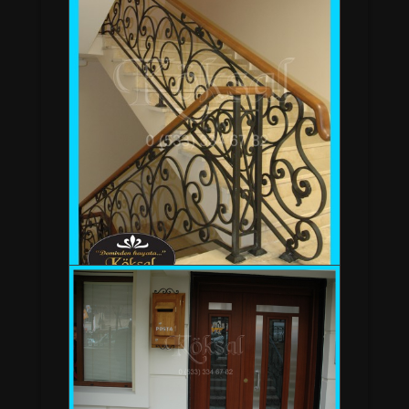
BAHÇE GİRİŞ KAPISI - TULİP A 35 SERKAN
BEY