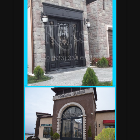
BAHÇE GİRİŞ KAPISI - TULİP A 35 SERKAN
BEY