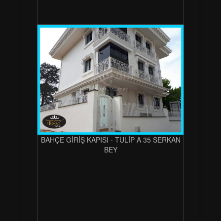
BAHÇE GİRİŞ KAPISI - TULİP A 35 SERKAN
BEY