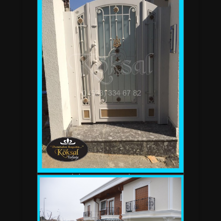
BAHÇE GİRİŞ KAPISI - TULİP A 35 SERKAN
BEY