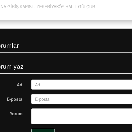
İNA GİRİŞ KAPISI - ZEKERİYAKÖY HALİL GÜLÇUR
orumlar
orum yaz
Ad
E-posta
Yorum