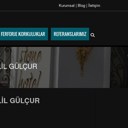
Kurumsal
|
Blog
|
İletişim
FERFORJE KORKULUKLAR
REFERANSLARIMIZ
LİL GÜLÇUR
LİL GÜLÇUR