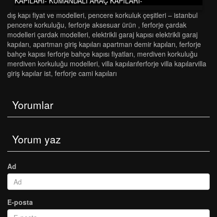
KAPILARI- KUMANDALI ARAÇ KAPILARI-
dış kapı fiyat ve modelleri
,
pencere korkuluk çeşi̇tleri̇ – i̇stanbul
pencere korkuluğu
,
ferforje aksesuar ürün
,
ferforje çardak
modelleri çardak modelleri
,
elektrikli garaj kapısı elektrikli garaj
kapıları
,
apartman gi̇ri̇ş kapilari apartman demi̇r kapilari
,
ferforje
bahçe kapisi ferforje bahçe kapisi fi̇yatlari
,
merdi̇ven korkuluğu
merdi̇ven korkuluğu modelleri̇
,
vi̇lla kapilariferforje vi̇lla kapilarvi̇lla
gi̇ri̇ş kapilar ist
,
ferforje cami kapıları
Yorumlar
Yorum yaz
Ad
E-posta