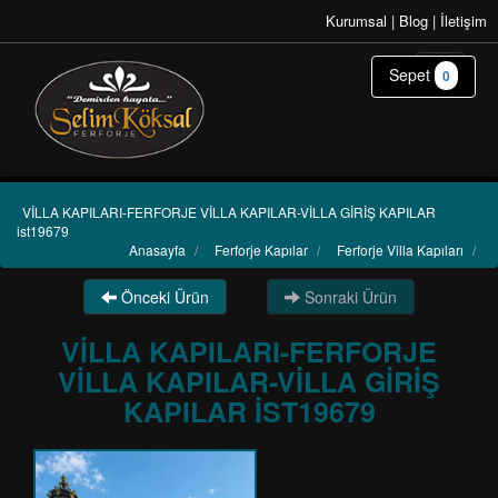
Kurumsal
|
Blog
|
İletişim
Sepet
0
VİLLA KAPILARI-FERFORJE VİLLA KAPILAR-VİLLA GİRİŞ KAPILAR
ist19679
Anasayfa
/
Ferforje Kapılar
/
Ferforje Villa Kapıları
/
Önceki Ürün
Sonraki Ürün
VİLLA KAPILARI-FERFORJE
VİLLA KAPILAR-VİLLA GİRİŞ
KAPILAR IST19679