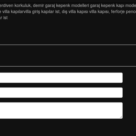
erdi̇ven korkuluk
,
demir garaj kepenk modelleri garaj kepenk kapı model
 vi̇lla kapilarvi̇lla gi̇ri̇ş kapilar ist
,
diş vi̇lla kapisi vi̇lla kapisi
,
ferforje penc
ar ist