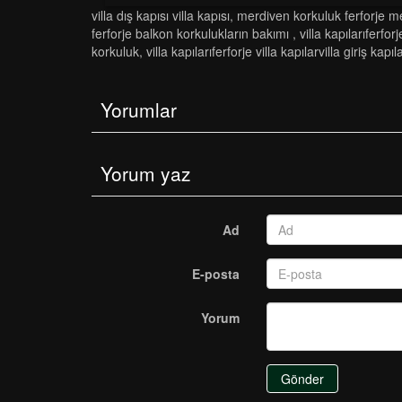
vi̇lla diş kapisi vi̇lla kapisi
,
merdi̇ven korkuluk ferforje m
ferforje balkon korkulukların bakımı
,
vi̇lla kapilariferforje
korkuluk
,
vi̇lla kapilariferforje vi̇lla kapilarvi̇lla gi̇ri̇ş kapil
Yorumlar
Yorum yaz
Ad
E-posta
Yorum
Gönder