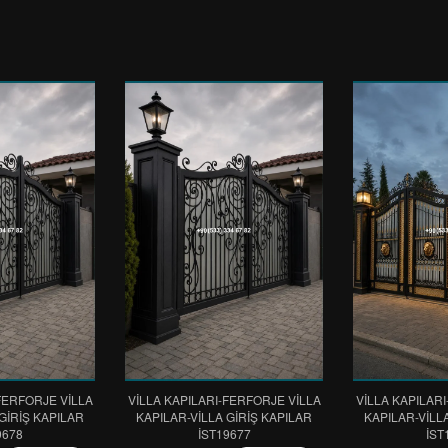
FERFORJE VİLLA
VİLLA KAPILARI-FERFORJE VİLLA
VİLLA KAPILAR
GİRİŞ KAPILAR
KAPILAR-VİLLA GİRİŞ KAPILAR
KAPILAR-VİLL
9678
IST19677
IST