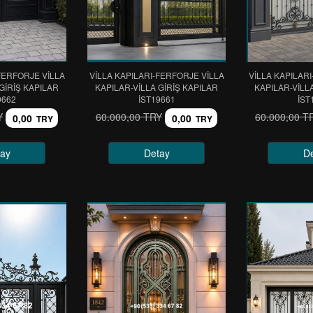
FERFORJE VİLLA
VİLLA KAPILARI-FERFORJE VİLLA
VİLLA KAPILAR
GİRİŞ KAPILAR
KAPILAR-VİLLA GİRİŞ KAPILAR
KAPILAR-VİLL
9662
IST19661
IST
Y
60.000,00 TRY
60.000,00 T
0,00
0,00
TRY
TRY
ay
Detay
D