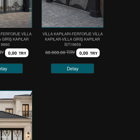
I-FERFORJE VİLLA
VİLLA KAPILARI-FERFORJE VİLLA
A GİRİŞ KAPILAR
KAPILAR-VİLLA GİRİŞ KAPILAR
19660
IST19659
RY
60.000,00 TRY
0,00
0,00
TRY
TRY
etay
Detay