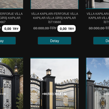
FERFORJE VİLLA
VİLLA KAPILARI-FERFORJE VİLLA
VİLLA KAPILAR
GİRİŞ KAPILAR
KAPILAR-VİLLA GİRİŞ KAPILAR
KAPILAR-VİLL
9667
IST19666
IST
Y
60.000,00 TRY
60.000,00 T
0,00
0,00
TRY
TRY
ay
Detay
D