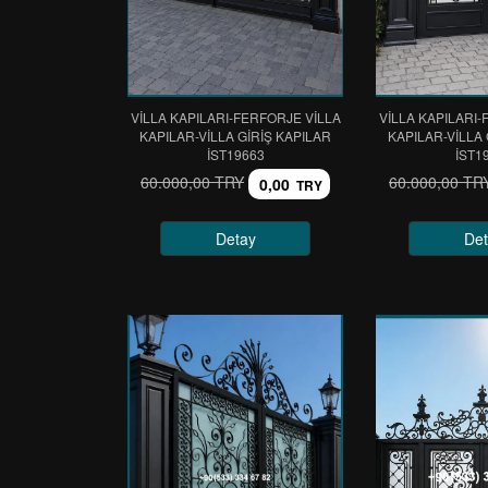
VİLLA KAPILARI-FERFORJE VİLLA
VİLLA KAPILARI-
KAPILAR-VİLLA GİRİŞ KAPILAR
KAPILAR-VİLLA 
IST19663
IST1
60.000,00 TRY
60.000,00 TR
0,00
TRY
Detay
Det