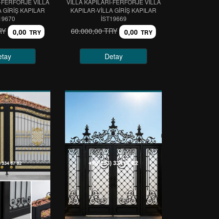
I-FERFORJE VİLLA
VİLLA KAPILARI-FERFORJE VİLLA
A GİRİŞ KAPILAR
KAPILAR-VİLLA GİRİŞ KAPILAR
19670
IST19669
RY
60.000,00 TRY
0,00
0,00
TRY
TRY
etay
Detay