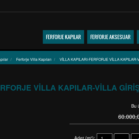
FERFORJE KAPILAR
FERFORJE AKSESUAR
pılar
/
Ferforje Villa Kapıları
/
VİLLA KAPILARI-FERFORJE VİLLA KAPILAR-Vİ
ERFORJE VİLLA KAPILAR-VİLLA GİRİŞ
Bu 
60.000,
Adet (m²):
-