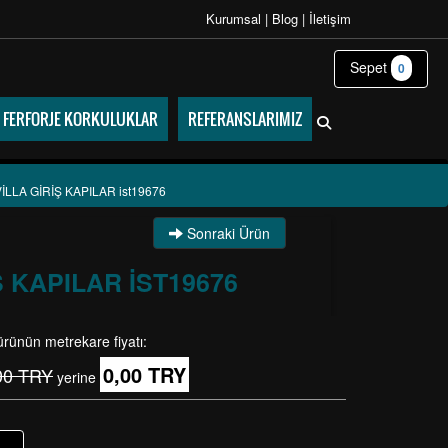
Kurumsal
|
Blog
|
İletişim
Sepet
0
FERFORJE KORKULUKLAR
REFERANSLARIMIZ
LLA GİRİŞ KAPILAR ist19676
Sonraki Ürün
 KAPILAR IST19676
ürünün metrekare fiyatı:
0,00 TRY
00 TRY
yerine
+