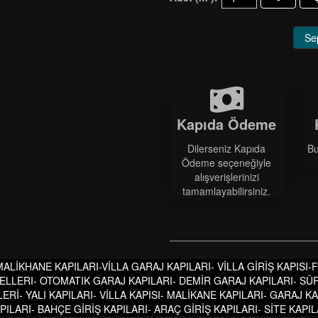
Se
Kapıda Ödeme
Dilerseniz Kapıda
Bu
Ödeme seçeneğiyle
alışverişlerinizi
tamamlayabilirsiniz.
 MALİKHANE KAPILARI-VİLLA GARAJ KAPILARI- VİLLA GİRİŞ KAPISI
ELLERI- OTOMATIK GARAJ KAPILARI- DEMİR GARAJ KAPILARI- SÜ
ERİ- YALI KAPILARI- VİLLA KAPISI- MALİKANE KAPILARI- GARAJ 
LARI- BAHÇE GİRİŞ KAPILARI- ARAÇ GİRİŞ KAPILARI- SİTE KAPIL