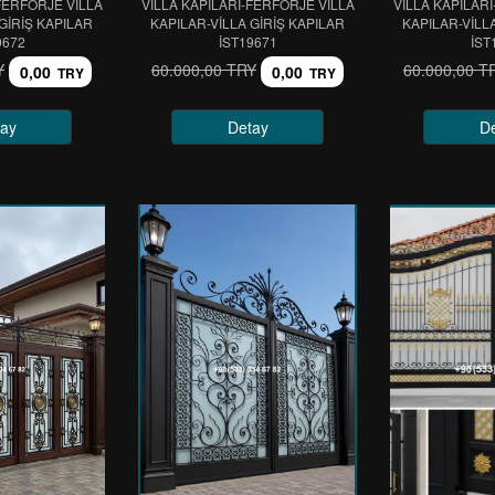
FERFORJE VİLLA
VİLLA KAPILARI-FERFORJE VİLLA
VİLLA KAPILAR
GİRİŞ KAPILAR
KAPILAR-VİLLA GİRİŞ KAPILAR
KAPILAR-VİLL
9672
IST19671
IST
Y
60.000,00 TRY
60.000,00 T
0,00
0,00
TRY
TRY
ay
Detay
D