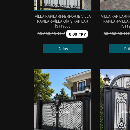
VİLLA KAPILARI-FERFORJE VİLLA
VİLLA KAPILARI-
KAPILAR-VİLLA GİRİŞ KAPILAR
KAPILAR-VİLLA 
IST19668
IST1
60.000,00 TRY
60.000,00 TR
0,00
TRY
Detay
Det