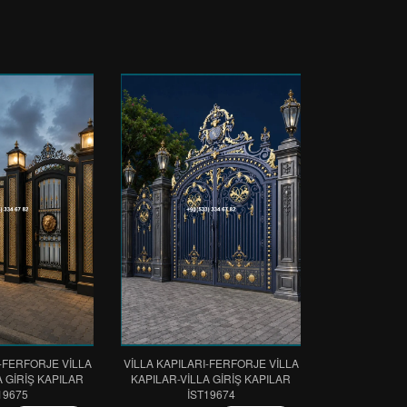
I-FERFORJE VİLLA
VİLLA KAPILARI-FERFORJE VİLLA
A GİRİŞ KAPILAR
KAPILAR-VİLLA GİRİŞ KAPILAR
19675
IST19674