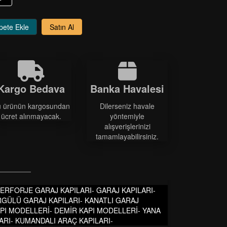
pete Ekle
Satın Al
Kargo Bedava
Banka Havalesi
 ürünün kargosundan
Dilerseniz havale
ücret alınmayacak.
yöntemiyle
alışverişlerinizi
tamamlayabilirsiniz.
-FERFORJE GARAJ KAPILARI- GARAJ KAPILARI-
RGÜLÜ GARAJ KAPILARI- KANATLI GARAJ
KAPI MODELLERİ- DEMİR KAPI MODELLERİ- YANA
ARI- KUMANDALI ARAÇ KAPILARI-