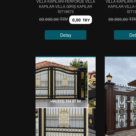
VİLLA KAPILARI-FERFORJE VİLLA
VİLLA KAPILARI-
KAPILAR-VİLLA GİRİŞ KAPILAR
KAPILAR-VİLLA 
IST19673
IST1
60.000,00 TRY
60.000,00 TR
0,00
TRY
Detay
Det