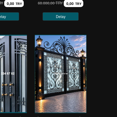
RY
60.000,00 TRY
0,00
0,00
TRY
TRY
etay
Detay