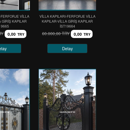
I-FERFORJE VİLLA
VİLLA KAPILARI-FERFORJE VİLLA
A GİRİŞ KAPILAR
KAPILAR-VİLLA GİRİŞ KAPILAR
19665
IST19664
RY
60.000,00 TRY
0,00
0,00
TRY
TRY
etay
Detay