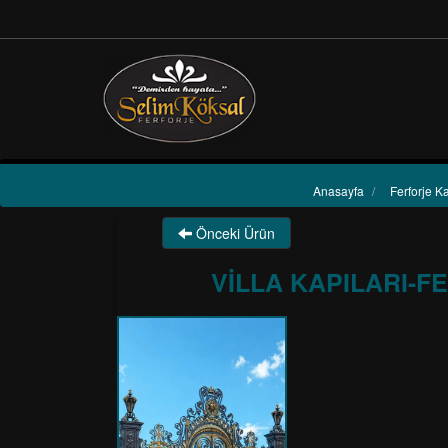
Anasayfa
/
Ferforje Ka
Önceki Ürün
VİLLA KAPILARI-F