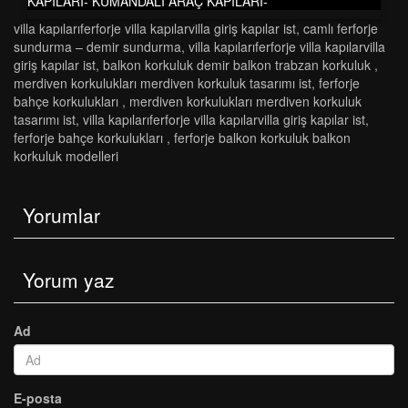
KAPILARI- KUMANDALI ARAÇ KAPILARI-
vi̇lla kapilariferforje vi̇lla kapilarvi̇lla gi̇ri̇ş kapilar ist
,
camlı ferforje
sundurma – demir sundurma
,
vi̇lla kapilariferforje vi̇lla kapilarvi̇lla
gi̇ri̇ş kapilar ist
,
balkon korkuluk demir balkon trabzan korkuluk
,
merdi̇ven korkuluklari merdi̇ven korkuluk tasarimi ist
,
ferforje
bahçe korkulukları
,
merdi̇ven korkuluklari merdi̇ven korkuluk
tasarimi ist
,
vi̇lla kapilariferforje vi̇lla kapilarvi̇lla gi̇ri̇ş kapilar ist
,
ferforje bahçe korkulukları
,
ferforje balkon korkuluk balkon
korkuluk modelleri̇
Yorumlar
Yorum yaz
Ad
E-posta