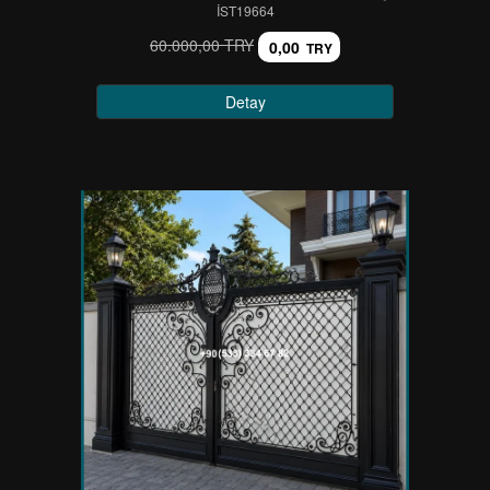
IST19664
60.000,00 TRY
0,00
TRY
Detay