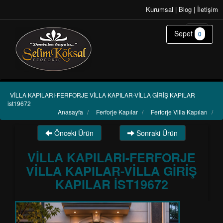
Kurumsal
|
Blog
|
İletişim
Sepet
0
VİLLA KAPILARI-FERFORJE VİLLA KAPILAR-VİLLA GİRİŞ KAPILAR
ist19672
Anasayfa
/
Ferforje Kapılar
/
Ferforje Villa Kapıları
/
Önceki Ürün
Sonraki Ürün
VİLLA KAPILARI-FERFORJE
VİLLA KAPILAR-VİLLA GİRİŞ
KAPILAR IST19672