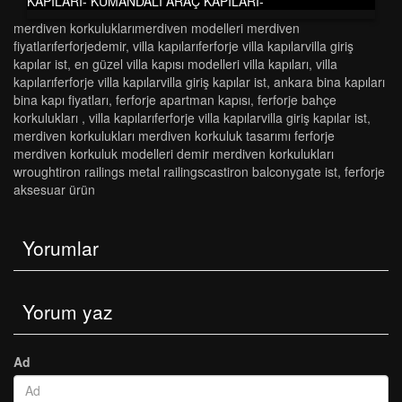
KAPILARI- KUMANDALI ARAÇ KAPILARI-
merdi̇ven korkuluklarimerdi̇ven modelleri̇ merdi̇ven
fi̇yatlariferforjedemi̇r
,
vi̇lla kapilariferforje vi̇lla kapilarvi̇lla gi̇ri̇ş
kapilar ist
,
en güzel villa kapısı modelleri villa kapıları
,
vi̇lla
kapilariferforje vi̇lla kapilarvi̇lla gi̇ri̇ş kapilar ist
,
ankara bi̇na kapilari
bi̇na kapi fi̇yatlari
,
ferforje apartman kapısı
,
ferforje bahçe
korkulukları
,
vi̇lla kapilariferforje vi̇lla kapilarvi̇lla gi̇ri̇ş kapilar ist
,
merdi̇ven korkuluklari merdi̇ven korkuluk tasarimi ferforje
merdi̇ven korkuluk modelleri̇ demi̇r merdi̇ven korkuluklari
wroughti̇ron rai̇li̇ngs metal rai̇li̇ngscasti̇ron balconygate ist
,
ferforje
aksesuar ürün
Yorumlar
Yorum yaz
Ad