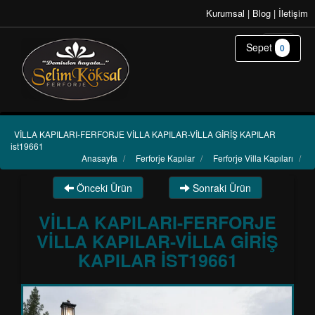
Kurumsal
|
Blog
|
İletişim
Sepet
0
VİLLA KAPILARI-FERFORJE VİLLA KAPILAR-VİLLA GİRİŞ KAPILAR
ist19661
Anasayfa
/
Ferforje Kapılar
/
Ferforje Villa Kapıları
/
Önceki Ürün
Sonraki Ürün
VİLLA KAPILARI-FERFORJE
VİLLA KAPILAR-VİLLA GİRİŞ
KAPILAR IST19661