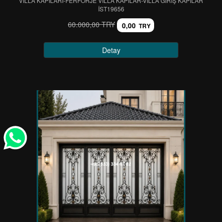
VİLLA KAPILARI-FERFORJE VİLLA KAPILAR-VİLLA GİRİŞ KAPILAR
IST19656
60.000,00 TRY
0,00
TRY
Detay