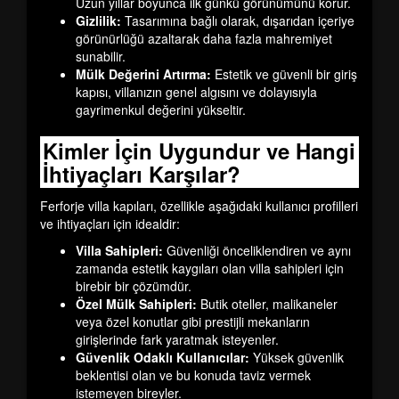
Uzun yıllar boyunca ilk günkü görünümünü korur.
Gizlilik:
Tasarımına bağlı olarak, dışarıdan içeriye
görünürlüğü azaltarak daha fazla mahremiyet
sunabilir.
Mülk Değerini Artırma:
Estetik ve güvenli bir giriş
kapısı, villanızın genel algısını ve dolayısıyla
gayrimenkul değerini yükseltir.
Kimler İçin Uygundur ve Hangi
İhtiyaçları Karşılar?
Ferforje villa kapıları, özellikle aşağıdaki kullanıcı profilleri
ve ihtiyaçları için idealdir:
Villa Sahipleri:
Güvenliği önceliklendiren ve aynı
zamanda estetik kaygıları olan villa sahipleri için
birebir bir çözümdür.
Özel Mülk Sahipleri:
Butik oteller, malikaneler
veya özel konutlar gibi prestijli mekanların
girişlerinde fark yaratmak isteyenler.
Güvenlik Odaklı Kullanıcılar:
Yüksek güvenlik
beklentisi olan ve bu konuda taviz vermek
istemeyen bireyler.