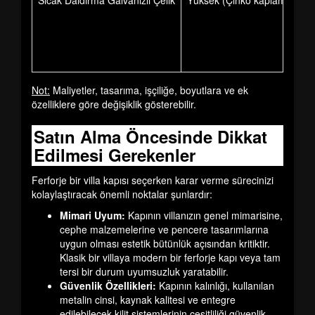
Sıcak Daldırma Galvanizli Çelik
Yüksek (Çinko kaplama sayes
Not:
Maliyetler, tasarıma, işçiliğe, boyutlara ve ek
özelliklere göre değişiklik gösterebilir.
Satın Alma Öncesinde Dikkat
Edilmesi Gerekenler
Ferforje bir villa kapısı seçerken karar verme sürecinizi
kolaylaştıracak önemli noktalar şunlardır:
Mimari Uyum:
Kapının villanızın genel mimarisine,
cephe malzemelerine ve pencere tasarımlarına
uygun olması estetik bütünlük açısından kritiktir.
Klasik bir villaya modern bir ferforje kapı veya tam
tersi bir durum uyumsuzluk yaratabilir.
Güvenlik Özellikleri:
Kapının kalınlığı, kullanılan
metalin cinsi, kaynak kalitesi ve entegre
edilebilecek kilit sistemlerinin çeşitliliği güvenlik