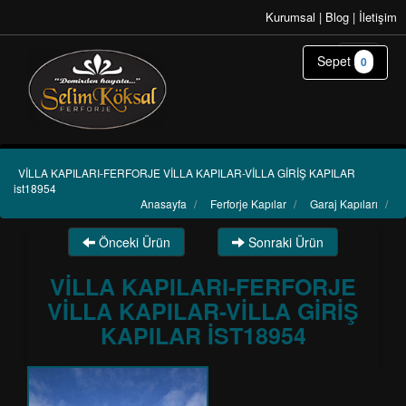
Kurumsal
|
Blog
|
İletişim
Sepet
0
VİLLA KAPILARI-FERFORJE VİLLA KAPILAR-VİLLA GİRİŞ KAPILAR
ist18954
Anasayfa
/
Ferforje Kapılar
/
Garaj Kapıları
/
Önceki Ürün
Sonraki Ürün
VİLLA KAPILARI-FERFORJE
VİLLA KAPILAR-VİLLA GİRİŞ
KAPILAR IST18954