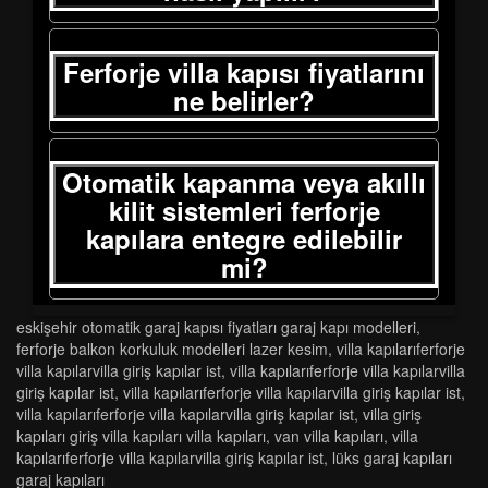
Ferforje villa kapısı fiyatlarını
ne belirler?
Otomatik kapanma veya akıllı
kilit sistemleri ferforje
kapılara entegre edilebilir
mi?
eskişehir otomatik garaj kapısı fiyatları garaj kapı modelleri
,
ferforje balkon korkuluk modelleri lazer kesim
,
vi̇lla kapilariferforje
vi̇lla kapilarvi̇lla gi̇ri̇ş kapilar ist
,
vi̇lla kapilariferforje vi̇lla kapilarvi̇lla
gi̇ri̇ş kapilar ist
,
vi̇lla kapilariferforje vi̇lla kapilarvi̇lla gi̇ri̇ş kapilar ist
,
vi̇lla kapilariferforje vi̇lla kapilarvi̇lla gi̇ri̇ş kapilar ist
,
vi̇lla gi̇ri̇ş
kapilari gi̇ri̇ş vi̇lla kapilari vi̇lla kapilari
,
van vi̇lla kapilari
,
vi̇lla
kapilariferforje vi̇lla kapilarvi̇lla gi̇ri̇ş kapilar ist
,
lüks garaj kapilari
garaj kapilari