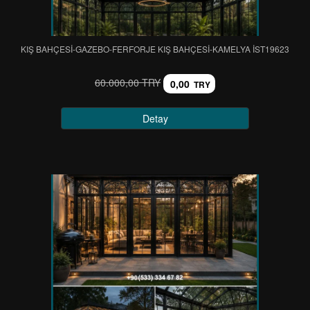
KIŞ BAHÇESİ-GAZEBO-FERFORJE KIŞ BAHÇESİ-KAMELYA IST19623
60.000,00 TRY
0,00
TRY
Detay