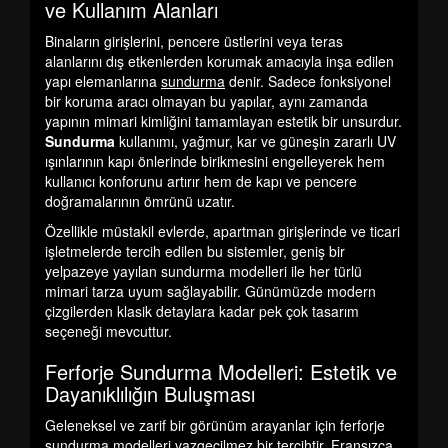
ve Kullanım Alanları
Binaların girişlerini, pencere üstlerini veya teras
alanlarını dış etkenlerden korumak amacıyla inşa edilen
yapı elemanlarına
sundurma
denir. Sadece fonksiyonel
bir koruma aracı olmayan bu yapılar, aynı zamanda
yapının mimari kimliğini tamamlayan estetik bir unsurdur.
Sundurma
kullanımı, yağmur, kar ve güneşin zararlı UV
ışınlarının kapı önlerinde birikmesini engelleyerek hem
kullanıcı konforunu artırır hem de kapı ve pencere
doğramalarının ömrünü uzatır.
Özellikle müstakil evlerde, apartman girişlerinde ve ticari
işletmelerde tercih edilen bu sistemler, geniş bir
yelpazeye yayılan
sundurma modelleri
ile her türlü
mimari tarza uyum sağlayabilir. Günümüzde modern
çizgilerden klasik detaylara kadar pek çok tasarım
seçeneği mevcuttur.
Ferforje Sundurma Modelleri: Estetik ve
Dayanıklılığın Buluşması
Geleneksel ve zarif bir görünüm arayanlar için
ferforje
sundurma modelleri
vazgeçilmez bir tercihtir. Fransızca