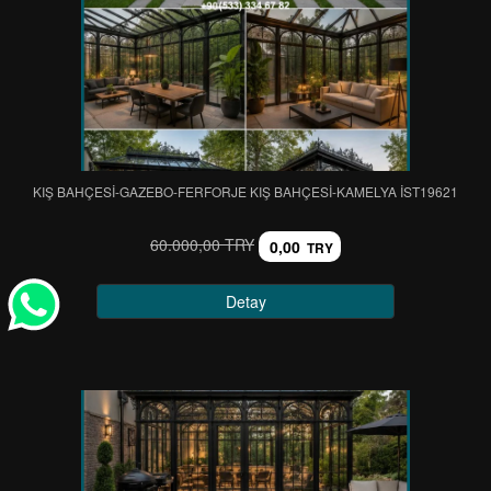
KIŞ BAHÇESİ-GAZEBO-FERFORJE KIŞ BAHÇESİ-KAMELYA IST19621
60.000,00 TRY
0,00
TRY
Detay