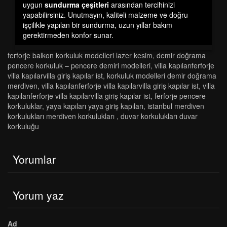
uygun
sundurma çeşitleri
arasından tercihinizi
yapabilirsiniz. Unutmayın, kaliteli malzeme ve doğru
işçilikle yapılan bir sundurma, uzun yıllar bakım
gerektirmeden konfor sunar.
ferforje balkon korkuluk modelleri lazer kesim
,
demi̇r doğrama
pencere korkuluk – pencere demi̇ri̇ modelleri̇
,
vi̇lla kapilariferforje
vi̇lla kapilarvi̇lla gi̇ri̇ş kapilar ist
,
korkuluk modelleri demir doğrama
merdiven
,
vi̇lla kapilariferforje vi̇lla kapilarvi̇lla gi̇ri̇ş kapilar ist
,
vi̇lla
kapilariferforje vi̇lla kapilarvi̇lla gi̇ri̇ş kapilar ist
,
ferforje pencere
korkuluklar
,
yaya kapilari yaya gi̇ri̇ş kapilari
,
i̇stanbul merdi̇ven
korkuluklari merdi̇ven korkuluklari
,
duvar korkuluklari duvar
korkuluğu
Yorumlar
Yorum yaz
Ad