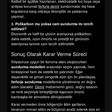
Kaliteli bir işçilikle hazırlanan, elektrostatik toz boya veya
antipas korumalı
ferforje demir
sundurmalar dış hava
koşullarına karşı oldukça dirençlidir ve paslanma
yapmaz.
3. Polikarbon mu yoksa cam sundurma mı tercih
edilmeli?
Ekonomik ve hafif bir çözüm aranıyorsa polikarbon;
daha estetik, uzun ömürlü ve prestijli bir görünüm
isteniyorsa lamine cam tercih edilmelidir.
Sonuç Olarak Karar Verme Süreci
İhtiyacınıza uygun bir koruma alanı oluştururken
sundurma modelleri
arasından seçim yapmak, hem
fonksiyonel hem de estetik bir yatırımdır. Eğer
dayanıklılık ve görsel zenginlik sizin için ön plandaysa,
ferforje sundurma
modellerine yönelmeniz en doğru
adım olacaktır.
Demir
malzemenin gücü, doğru tasarım
ve renk seçimiyle birleştiğinde kapınızın önünü
bambaşka bir atmosfere dönüştürebilir.
Karar vermeden önce bölgenizin iklim şartlarını,
binanızın mimari stilini ve bütçenizi analiz ederek size en