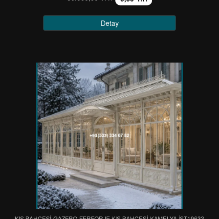
Detay
KIŞ BAHÇESİ-GAZEBO-FERFORJE KIŞ BAHÇESİ-KAMELYA IST19633