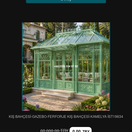
KIŞ BAHÇESİ-GAZEBO-FERFORJE KIŞ BAHÇESİ-KAMELYA IST19634
60.000,00 TRY
0,00
TRY