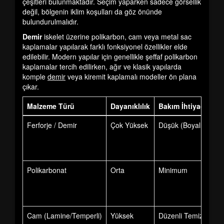
çeşitleri
bulunmaktadır. Seçim yaparken sadece görsellik
değil, bölgenin iklim koşulları da göz önünde
bulundurulmalıdır.
Demir
iskelet üzerine polikarbon, cam veya metal sac
kaplamalar yapılarak farklı fonksiyonel özellikler elde
edilebilir. Modern yapılar için genellikle şeffaf polikarbon
kaplamalar tercih edilirken, ağır ve klasik yapılarda
komple
demir
veya kiremit kaplamalı modeller ön plana
çıkar.
Malzeme Türü
Dayanıklılık
Bakım İhtiyacı
Ferforje / Demir
Çok Yüksek
Düşük (Boyalı ise)
Polikarbonat
Orta
Minimum
Cam (Lamine/Temperli)
Yüksek
Düzenli Temizlik