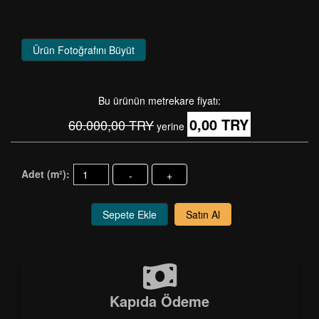
Ürün Fotoğrafını Büyüt
Bu ürünün metrekare fiyatı:
0,00 TRY
60.000,00 TRY
yerine
Adet (m²):
-
+
Sepete Ekle
Satın Al
Kapıda Ödeme