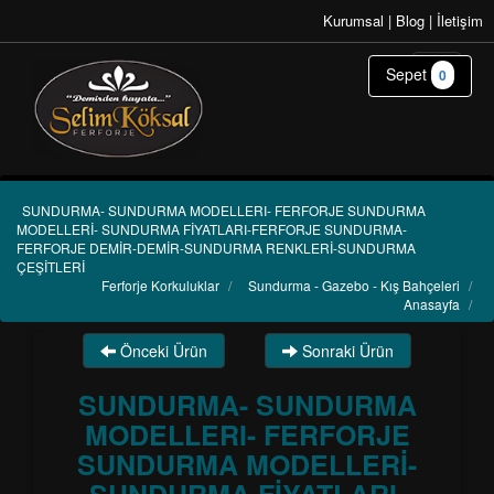
Kurumsal
|
Blog
|
İletişim
Sepet
0
SUNDURMA- SUNDURMA MODELLERI- FERFORJE SUNDURMA
MODELLERİ- SUNDURMA FİYATLARI-FERFORJE SUNDURMA-
FERFORJE DEMİR-DEMİR-SUNDURMA RENKLERİ-SUNDURMA
ÇEŞİTLERİ
Ferforje Korkuluklar
/
Sundurma - Gazebo - Kış Bahçeleri
/
Anasayfa
/
Önceki Ürün
Sonraki Ürün
SUNDURMA- SUNDURMA
MODELLERI- FERFORJE
SUNDURMA MODELLERİ-