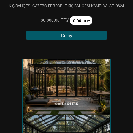
KIŞ BAHÇESİ-GAZEBO-FERFORJE KIŞ BAHÇESİ-KAMELYA IST19624
60.000,00 TRY
0,00
TRY
Detay