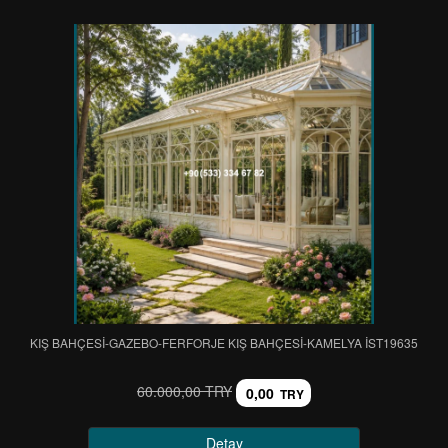
KIŞ BAHÇESİ-GAZEBO-FERFORJE KIŞ BAHÇESİ-KAMELYA IST19635
60.000,00 TRY
0,00
TRY
Detay