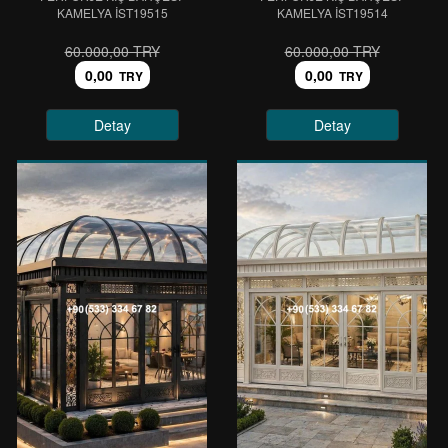
KAMELYA IST19515
KAMELYA IST19514
60.000,00 TRY
60.000,00 TRY
0,00
0,00
TRY
TRY
Detay
Detay