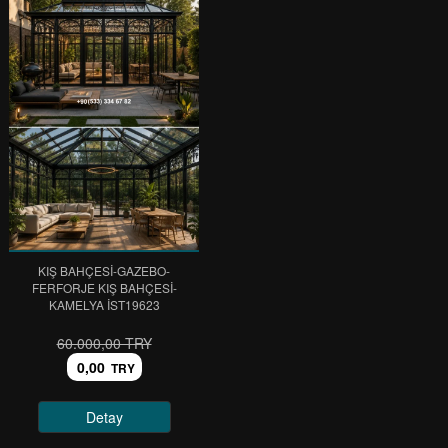
KIŞ BAHÇESİ-GAZEBO-
FERFORJE KIŞ BAHÇESİ-
KAMELYA IST19623
60.000,00 TRY
0,00
TRY
Detay