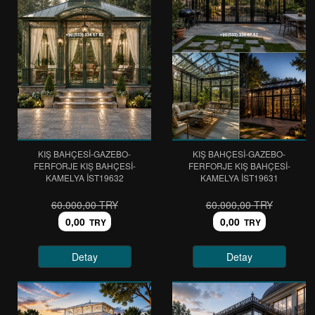
KIŞ BAHÇESİ-GAZEBO-
KIŞ BAHÇESİ-GAZEBO-
FERFORJE KIŞ BAHÇESİ-
FERFORJE KIŞ BAHÇESİ-
KAMELYA IST19632
KAMELYA IST19631
60.000,00 TRY
60.000,00 TRY
0,00
0,00
TRY
TRY
Detay
Detay