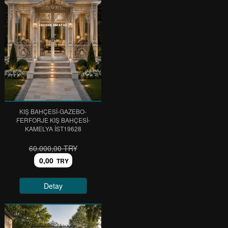
KIŞ BAHÇESİ-GAZEBO-
FERFORJE KIŞ BAHÇESİ-
KAMELYA IST19628
60.000,00 TRY
0,00
TRY
Detay