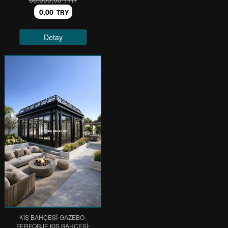
0,00
TRY
Detay
KIŞ BAHÇESİ-GAZEBO-
FERFORJE KIŞ BAHÇESİ-