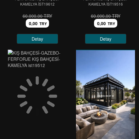
KAMELYA IST19612
KAMELYA IST19516
60.000,00 TRY
60.000,00 TRY
0,00
0,00
TRY
TRY
Detay
Detay