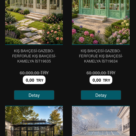
KIŞ BAHÇESİ-GAZEBO-
KIŞ BAHÇESİ-GAZEBO-
FERFORJE KIŞ BAHÇESİ-
FERFORJE KIŞ BAHÇESİ-
KAMELYA IST19635
KAMELYA IST19634
60.000,00 TRY
60.000,00 TRY
0,00
0,00
TRY
TRY
Detay
Detay