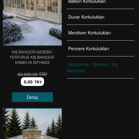
Balkon Korkulukları
Duvar Korkulukları
Merdiven Korkulukları
Pencere Korkulukları
KIŞ BAHÇESİ-GAZEBO-
FERFORJE KIŞ BAHÇESİ-
KAMELYA IST19633
Sundurma - Gazebo - Kış
Bahçeleri
60.000,00 TRY
0,00
TRY
Detay