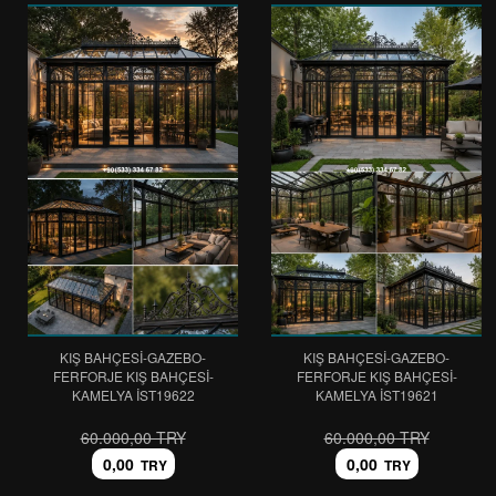
KIŞ BAHÇESİ-GAZEBO-
KIŞ BAHÇESİ-GAZEBO-
FERFORJE KIŞ BAHÇESİ-
FERFORJE KIŞ BAHÇESİ-
KAMELYA IST19622
KAMELYA IST19621
60.000,00 TRY
60.000,00 TRY
0,00
0,00
TRY
TRY