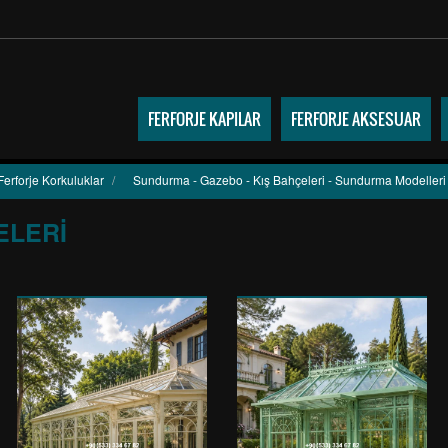
FERFORJE KAPILAR
FERFORJE AKSESUAR
Ferforje Korkuluklar
/
Sundurma - Gazebo - Kış Bahçeleri - Sundurma Modelleri
ELERI