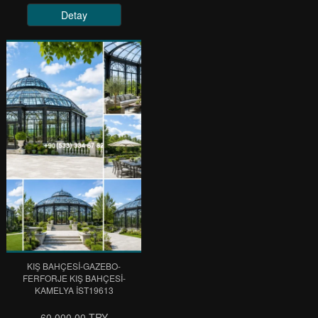
Detay
KIŞ BAHÇESİ-GAZEBO-
FERFORJE KIŞ BAHÇESİ-
KAMELYA IST19613
60.000,00 TRY