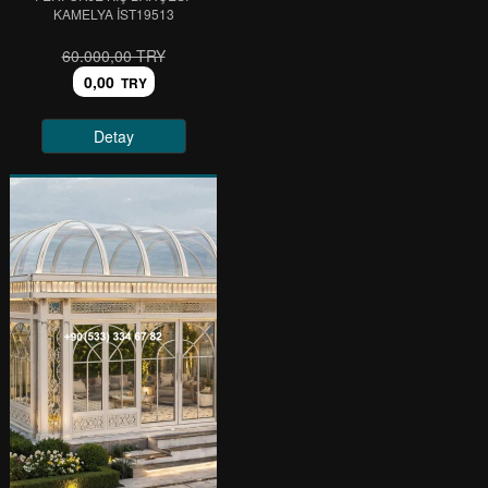
KAMELYA IST19513
60.000,00 TRY
0,00
TRY
Detay