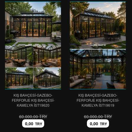
KIŞ BAHÇESİ-GAZEBO-
KIŞ BAHÇESİ-GAZEBO-
FERFORJE KIŞ BAHÇESİ-
FERFORJE KIŞ BAHÇESİ-
KAMELYA IST19620
KAMELYA IST19619
60.000,00 TRY
60.000,00 TRY
0,00
0,00
TRY
TRY