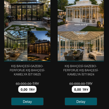
KIŞ BAHÇESİ-GAZEBO-
KIŞ BAHÇESİ-GAZEBO-
FERFORJE KIŞ BAHÇESİ-
FERFORJE KIŞ BAHÇESİ-
KAMELYA IST19625
KAMELYA IST19624
60.000,00 TRY
60.000,00 TRY
0,00
0,00
TRY
TRY
Detay
Detay