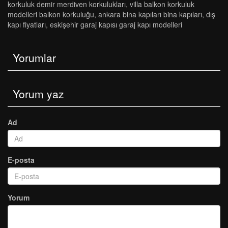
korkuluk demi̇r merdi̇ven korkuluklari
,
villa balkon korkuluk
modelleri balkon korkuluğu
,
ankara bi̇na kapilari bi̇na kapilari
,
dış
kapı fiyatları
,
eskişehir garaj kapısı garaj kapı modelleri
Yorumlar
Yorum yaz
Ad
E-posta
Yorum