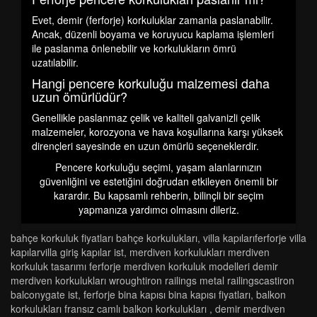
Evet, demir (ferforje) korkuluklar zamanla paslanabilir.
Ancak, düzenli boyama ve koruyucu kaplama işlemleri
ile paslanma önlenebilir ve korkulukların ömrü
uzatılabilir.
Hangi pencere korkuluğu malzemesi daha
uzun ömürlüdür?
Genellikle paslanmaz çelik ve kaliteli galvanizli çelik
malzemeler, korozyona ve hava koşullarına karşı yüksek
dirençleri sayesinde en uzun ömürlü seçeneklerdir.
Pencere korkuluğu seçimi, yaşam alanlarınızın
güvenliğini ve estetiğini doğrudan etkileyen önemli bir
karardır. Bu kapsamlı rehberin, bilinçli bir seçim
yapmanıza yardımcı olmasını dileriz.
bahçe korkuluk fiyatları bahçe korkulukları
,
vi̇lla kapilariferforje vi̇lla
kapilarvi̇lla gi̇ri̇ş kapilar ist
,
merdi̇ven korkuluklari merdi̇ven
korkuluk tasarimi ferforje merdi̇ven korkuluk modelleri̇ demi̇r
merdi̇ven korkuluklari wroughti̇ron rai̇li̇ngs metal rai̇li̇ngscasti̇ron
balconygate ist
,
ferforje bi̇na kapisi bi̇na kapisi fi̇yatlari
,
balkon
korkulukları fransız camlı balkon korkulukları
,
demi̇r merdi̇ven