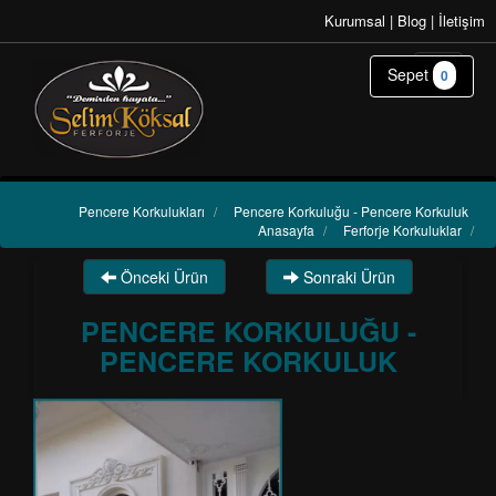
Kurumsal
|
Blog
|
İletişim
Sepet
0
Pencere Korkulukları
/
Pencere Korkuluğu - Pencere Korkuluk
Anasayfa
/
Ferforje Korkuluklar
/
Önceki Ürün
Sonraki Ürün
PENCERE KORKULUĞU -
PENCERE KORKULUK