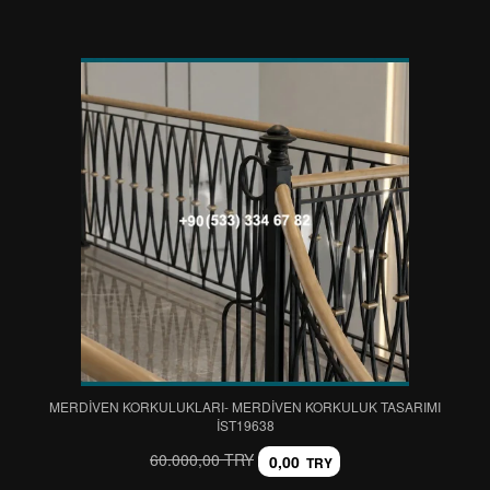
MERDİVEN KORKULUKLARI- MERDİVEN KORKULUK TASARIMI
IST19638
60.000,00 TRY
0,00
TRY