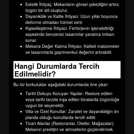
Estetik İhtiyaç:
Mekanların görsel çekiciliğini artırır,
özgün bir stil oluşturur.
Dayanıklılık ve Kalite İhtiyacı:
Uzun yıllar boyunca
deforme olmadan hizmet verir.
Kişiselleştirme İhtiyacı:
Ferforjenin işlenebilirliği
sayesinde benzersiz tasarımlar yaratma imkanı
sunar.
Mekana Değer Katma İhtiyacı:
Kaliteli malzemeler
ve tasarımlarla gayrimenkul değerini artırabilir.
Hangi Durumlarda Tercih
Edilmelidir?
Bu tür korkuluklar aşağıdaki durumlarda öne çıkar:
Tarihi Dokuyu Koruyan Yapılar:
Restore edilen
veya tarihi tarzda inşa edilen binalarda özgünlüğe
uygun bir seçenektir.
Villa ve Özel Konutlar:
Zarafet ve dayanıklılığın ön
planda olduğu konutlarda tercih edilir.
Ticari Alanlar (Restoranlar, Oteller, Mağazalar):
Mekanın prestijini ve atmosferini güçlendirmek