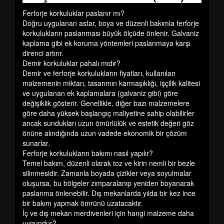
Ferforje korkuluklar paslanır mı?
Doğru uygulanan astar, boya ve düzenli bakımla ferforje
korkulukların paslanması büyük ölçüde önlenir. Galvaniz
kaplama gibi ek koruma yöntemleri paslanmaya karşı
direnci artırır.
Demir korkuluklar pahalı mıdır?
Demir ve ferforje korkulukların fiyatları, kullanılan
malzemenin miktarı, tasarımın karmaşıklığı, işçilik kalitesi
ve uygulanan ek kaplamalara (galvaniz gibi) göre
değişiklik gösterir. Genellikle, diğer bazı malzemelere
göre daha yüksek başlangıç maliyetine sahip olabilirler
ancak sundukları uzun ömürlülük ve estetik değeri göz
önüne alındığında uzun vadede ekonomik bir çözüm
sunarlar.
Ferforje korkulukların bakımı nasıl yapılır?
Temel bakım, düzenli olarak toz ve kirin nemli bir bezle
silinmesidir. Zamanla boyada çizikler veya soyulmalar
oluşursa, bu bölgeler zımparalanıp yeniden boyanarak
paslanma önlenebilir. Dış mekanlarda yılda bir kez ince
bir bakım yapmak ömrünü uzatacaktır.
İç ve dış mekan merdivenleri için hangi malzeme daha
uygundur?