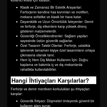
kullanıcı kitlesi için idealdir:
Klasik ve Zamansız Bir Estetik Arayanlar:
Ferforjenin kendine has kıvrımları ve motifleri,
mekana sofistike ve klasik bir hava katar.
Dayanıklılık ve Uzun Ömürlülük İsteyenler:
Demir
ve ferforje, dış etkenlere karşı yüksek direnç
gösteren malzemelerdir.
Güvenliği Önceliklendirenler:
Sağlam yapıları
sayesinde üstün güvenlik sağlarlar.
Özel Tasarım Talebi Olanlar:
Ferforje, ustalıkla
işlenerek tamamen kişiye özel tasarımların ortaya
çıkmasına olanak tanır.
Hem İç Hem Dış Mekan Kullanımı İçin:
Doğru
kaplama ve bakımla iç ve dış mekanlarda
rahatlıkla kullanılabilirler.
Hangi İhtiyaçları Karşılarlar?
Ferforje ve demir merdiven korkulukları şu ihtiyaçları
karşılar:
Güvenlik İhtiyacı:
Düşmeleri önleyerek güvenli bir
kullanım alanı sunar.