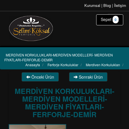
Kurumsal
|
Blog
|
İletişim
Sepet
0
MERDİVEN KORKULUKLARI-MERDİVEN MODELLERİ- MERDİVEN
FİYATLARI-FERFORJE-DEMİR
Anasayfa
/
Ferforje Korkuluklar
/
Merdiven Korkulukları
/
Önceki Ürün
Sonraki Ürün
MERDİVEN KORKULUKLARI-
MERDİVEN MODELLERİ-
MERDİVEN FİYATLARI-
FERFORJE-DEMİR