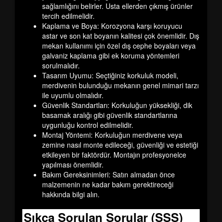
sağlamlığını belirler. Usta ellerden çıkmış ürünler
tercih edilmelidir.
Kaplama ve Boya:
Korozyona karşı koruyucu
astar ve son kat boyanın kalitesi çok önemlidir. Dış
mekan kullanımı için özel dış cephe boyaları veya
galvaniz kaplama gibi ek koruma yöntemleri
sorulmalıdır.
Tasarım Uyumu:
Seçtiğiniz korkuluk modeli,
merdivenin bulunduğu mekanın genel mimari tarzı
ile uyumlu olmalıdır.
Güvenlik Standartları:
Korkuluğun yüksekliği, dik
basamak aralığı gibi güvenlik standartlarına
uygunluğu kontrol edilmelidir.
Montaj Yöntemi:
Korkuluğun merdivene veya
zemine nasıl monte edileceği, güvenliği ve estetiği
etkileyen bir faktördür. Montajın profesyonelce
yapılması önemlidir.
Bakım Gereksinimleri:
Satın almadan önce
malzemenin ne kadar bakım gerektireceği
hakkında bilgi alın.
Sıkça Sorulan Sorular (SSS)