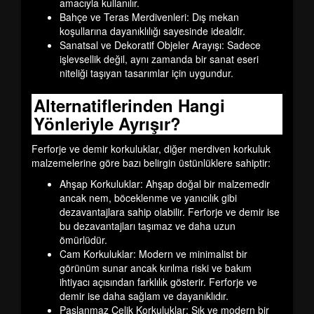
amacıyla kullanılır.
Bahçe ve Teras Merdivenleri:
Dış mekan
koşullarına dayanıklılığı sayesinde idealdir.
Sanatsal ve Dekoratif Objeler Arayışı:
Sadece
işlevsellik değil, aynı zamanda bir sanat eseri
niteliği taşıyan tasarımlar için uygundur.
Alternatiflerinden Hangi
Yönleriyle Ayrışır?
Ferforje ve demir korkuluklar, diğer merdiven korkuluk
malzemelerine göre bazı belirgin üstünlüklere sahiptir:
Ahşap Korkuluklar:
Ahşap doğal bir malzemedir
ancak nem, böceklenme ve yanıcılık gibi
dezavantajlara sahip olabilir. Ferforje ve demir ise
bu dezavantajları taşımaz ve daha uzun
ömürlüdür.
Cam Korkuluklar:
Modern ve minimalist bir
görünüm sunar ancak kırılma riski ve bakım
ihtiyacı açısından farklılık gösterir. Ferforje ve
demir ise daha sağlam ve dayanıklıdır.
Paslanmaz Çelik Korkuluklar:
Şık ve modern bir