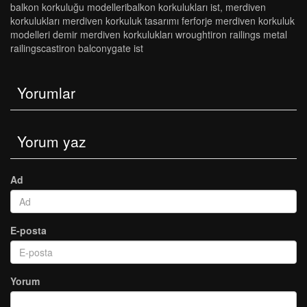
balkon korkuluğu modelleri̇balkon korkuluklari ist
,
merdi̇ven
korkuluklari merdi̇ven korkuluk tasarimi ferforje merdi̇ven korkuluk
modelleri̇ demi̇r merdi̇ven korkuluklari wroughti̇ron rai̇li̇ngs metal
rai̇li̇ngscasti̇ron balconygate ist
Yorumlar
Yorum yaz
Ad
E-posta
Yorum