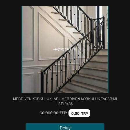
MERDİVEN KORKULUKLARI- MERDİVEN KORKULUK TASARIMI
IST19436
60.000,00 TRY
0,00
TRY
Detay