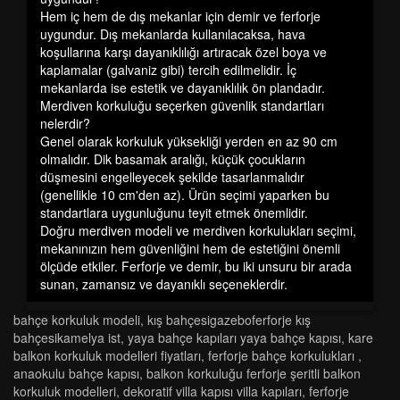
Hem iç hem de dış mekanlar için demir ve ferforje
uygundur. Dış mekanlarda kullanılacaksa, hava
koşullarına karşı dayanıklılığı artıracak özel boya ve
kaplamalar (galvaniz gibi) tercih edilmelidir. İç
mekanlarda ise estetik ve dayanıklılık ön plandadır.
Merdiven korkuluğu seçerken güvenlik standartları
nelerdir?
Genel olarak korkuluk yüksekliği yerden en az 90 cm
olmalıdır. Dik basamak aralığı, küçük çocukların
düşmesini engelleyecek şekilde tasarlanmalıdır
(genellikle 10 cm'den az). Ürün seçimi yaparken bu
standartlara uygunluğunu teyit etmek önemlidir.
Doğru
merdiven modeli
ve
merdiven korkulukları
seçimi,
mekanınızın hem güvenliğini hem de estetiğini önemli
ölçüde etkiler. Ferforje ve demir, bu iki unsuru bir arada
sunan, zamansız ve dayanıklı seçeneklerdir.
bahçe korkuluk modeli
,
kiş bahçesi̇gazeboferforje kiş
bahçesi̇kamelya ist
,
yaya bahçe kapilari yaya bahçe kapisi
,
kare
balkon korkuluk modelleri̇ fi̇yatlari
,
ferforje bahçe korkulukları
,
anaokulu bahçe kapısı
,
balkon korkuluğu ferforje şeritli balkon
korkuluk modelleri
,
dekorati̇f vi̇lla kapisi vi̇lla kapilari
,
ferforje