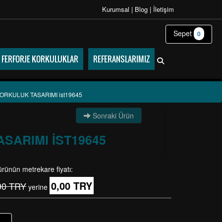
Kurumsal
|
Blog
|
İletişim
Sepet
0
FERFORJE KORKULUKLAR
REFERANSLARIMIZ
RKULUK TASARIMI ist19645
Sonraki Ürün
SARIMI IST19645
ürünün metrekare fiyatı:
0,00 TRY
00 TRY
yerine
+