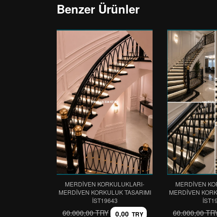
Benzer Ürünler
MERDİVEN KORKULUKLARI-
MERDİVEN KO
MERDİVEN KORKULUK TASARIMI
MERDİVEN KORK
IST19643
IST1
60.000,00 TRY
60.000,00 TR
0,00
TRY