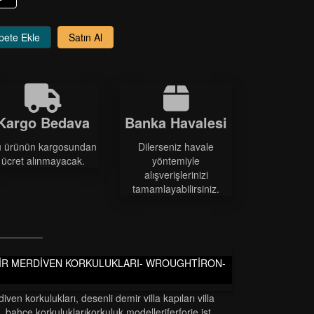
pete Ekle
Satın Al
Kargo Bedava
Banka Havalesi
 ürünün kargosundan
Dilerseniz havale
ücret alınmayacak.
yöntemiyle
alışverişlerinizi
tamamlayabilirsiniz.
MİR MERDİVEN KORKULUKLARI- WROUGHTİRON-
diven korkulukları
,
desenli demir villa kapıları villa
,
bahçe korkuluklarikorkuluk modelleri̇ferforje ist
,