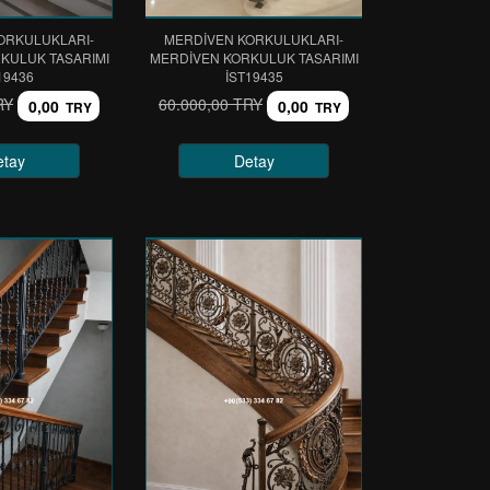
ORKULUKLARI-
MERDİVEN KORKULUKLARI-
KULUK TASARIMI
MERDİVEN KORKULUK TASARIMI
19436
IST19435
RY
60.000,00 TRY
0,00
0,00
TRY
TRY
etay
Detay