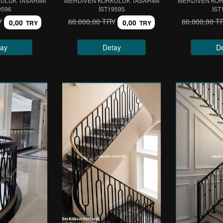
ULUK TASARIMI
MERDİVEN KORKULUK TASARIMI
MERDİVEN KOR
9596
IST19595
IST
Y
60.000,00 TRY
60.000,00 T
0,00
0,00
TRY
TRY
ay
Detay
D