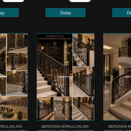
ay
Detay
D
RKULUKLARI-
MERDİVEN KORKULUKLARI-
MERDİVEN K