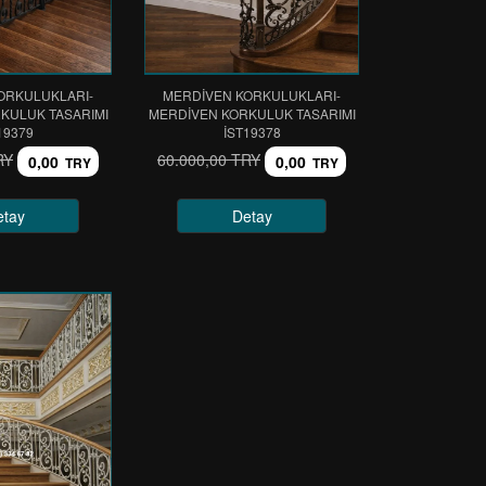
ORKULUKLARI-
MERDİVEN KORKULUKLARI-
KULUK TASARIMI
MERDİVEN KORKULUK TASARIMI
19379
IST19378
RY
60.000,00 TRY
0,00
0,00
TRY
TRY
etay
Detay