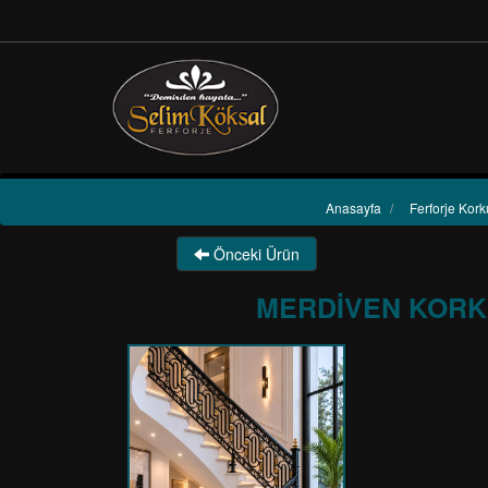
Anasayfa
/
Ferforje Kork
Önceki Ürün
MERDİVEN KORKU