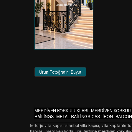
Ürün Fotoğrafını Büyüt
MERDİVEN KORKULUKLARI- MERDİVEN KORKULU
RAİLİNGS- METAL RAİLİNGS-CASTİRON- BALC
ferforje villa kapısı i̇stanbul villa kapısı
,
vi̇lla kapilariferfor
kapıları
,
merdi̇ven korkuluğu ferforje merdi̇ven korkulu