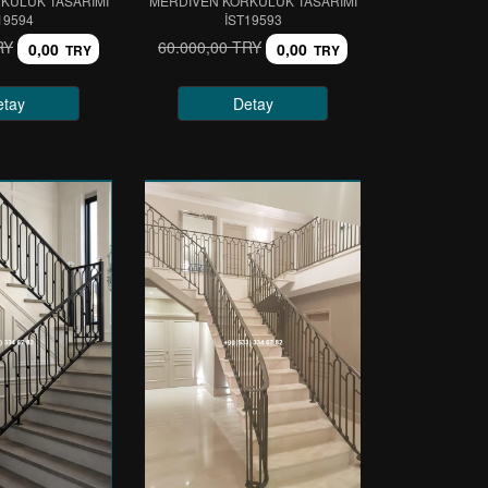
KULUK TASARIMI
MERDİVEN KORKULUK TASARIMI
19594
IST19593
RY
60.000,00 TRY
0,00
0,00
TRY
TRY
etay
Detay