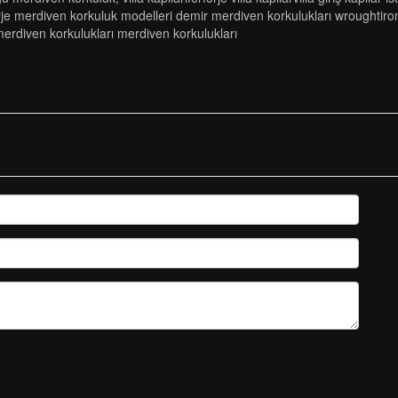
 merdi̇ven korkuluk modelleri̇ demi̇r merdi̇ven korkuluklari wroughti̇ron ra
merdi̇ven korkuluklari merdi̇ven korkuluklari