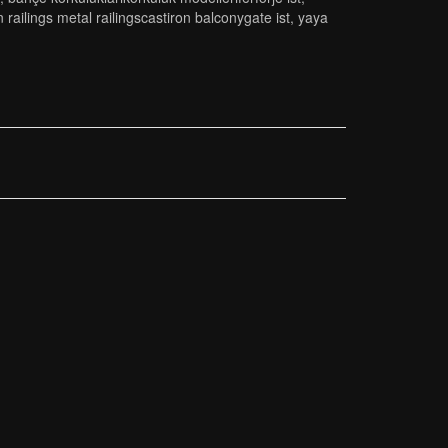
i̇li̇ngs metal rai̇li̇ngscasti̇ron balconygate ist
,
yaya