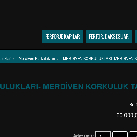
FERFORJE KAPILAR
FERFORJE AKSESUAR
uluklar
/
Merdiven Korkulukları
/
MERDİVEN KORKULUKLARI- MERDİVEN KO
LUKLARI- MERDİVEN KORKULUK TA
Bu 
60.000,
Adet (m²):
-