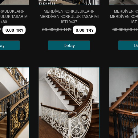
RKULUKLARI-
MERDİVEN KORKULUKLARI-
MERDİVEN K
ULUK TASARIMI
MERDİVEN KORKULUK TASARIMI
MERDİVEN KOR
9480
IST19437
IST
Y
60.000,00 TRY
60.000,00 T
0,00
0,00
TRY
TRY
ay
Detay
D