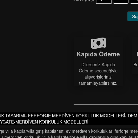
Se
Kapıda Ödeme
Dilerseniz Kapıda
Bu
Ödeme seçeneğiyle
alışverişlerinizi
tamamlayabilirsiniz.
K TASARIMI- FERFORJE MERDİVEN KORKULUK MODELLERİ- DE
ONYGATE-MERDİVEN KORKULUK MODELLERİ
je vi̇lla kapilarvi̇lla gi̇ri̇ş kapilar ist
,
ev merdiven korkulukları ferforje mer
ğu merdi̇ven korkuluk
,
vi̇lla kapilariferforje vi̇lla kapilarvi̇lla gi̇ri̇ş kapilar ist