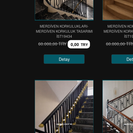
MERDİVEN KORKULUKLARI-
MERDİVEN KO
MERDİVEN KORKULUK TASARIMI
MERDİVEN KORK
IST19434
IST1
60.000,00 TRY
60.000,00 TR
0,00
TRY
Detay
Det