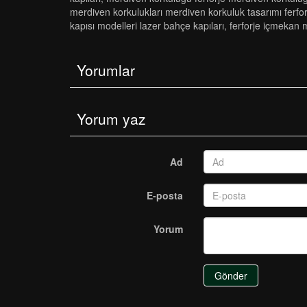
merdi̇ven korkuluklari merdi̇ven korkuluk tasarimi ferforje
kapisi modelleri̇ lazer bahçe kapilari
,
ferforje i̇çmekan 
Yorumlar
Yorum yaz
Ad
E-posta
Yorum
Gönder