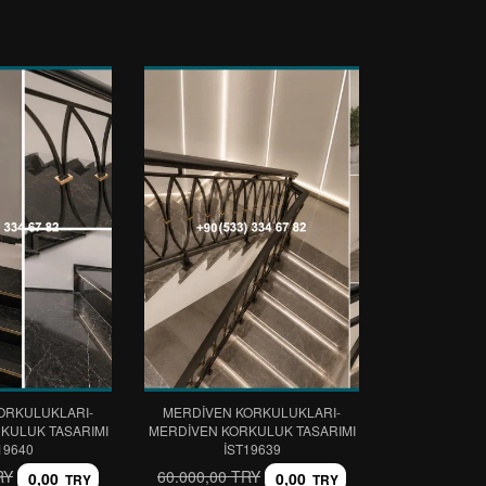
ORKULUKLARI-
MERDİVEN KORKULUKLARI-
KULUK TASARIMI
MERDİVEN KORKULUK TASARIMI
19640
IST19639
RY
60.000,00 TRY
0,00
0,00
TRY
TRY