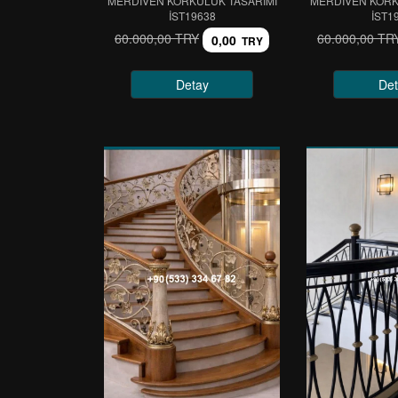
MERDİVEN KORKULUK TASARIMI
MERDİVEN KORK
IST19638
IST1
60.000,00 TRY
60.000,00 TR
0,00
TRY
Detay
Det