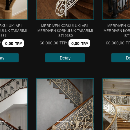
RKULUKLARI-
MERDİVEN KORKULUKLARI-
MERDİVEN K
ULUK TASARIMI
MERDİVEN KORKULUK TASARIMI
MERDİVEN KOR
9381
IST19380
IST
Y
60.000,00 TRY
60.000,00 T
0,00
0,00
TRY
TRY
ay
Detay
D