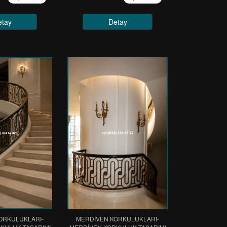
etay
Detay
ORKULUKLARI-
MERDİVEN KORKULUKLARI-