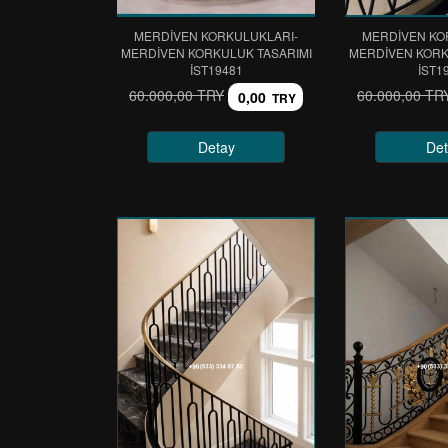
MERDİVEN KORKULUKLARI-
MERDİVEN KO
MERDİVEN KORKULUK TASARIMI
MERDİVEN KORK
IST19481
IST1
60.000,00 TRY
60.000,00 TR
0,00
TRY
Detay
Det