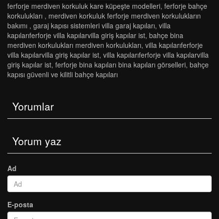
ferforje merdiven korkuluk kare küpeşte modelleri
,
ferforje bahçe
korkulukları
,
merdiven korkuluk ferforje merdiven korkulukların
bakımı
,
garaj kapisi si̇stemleri̇ vi̇lla garaj kapilari
,
vi̇lla
kapilariferforje vi̇lla kapilarvi̇lla gi̇ri̇ş kapilar ist
,
bahçe bi̇na
merdi̇ven korkuluklari merdi̇ven korkuluklari
,
vi̇lla kapilariferforje
vi̇lla kapilarvi̇lla gi̇ri̇ş kapilar ist
,
vi̇lla kapilariferforje vi̇lla kapilarvi̇lla
gi̇ri̇ş kapilar ist
,
ferforje bi̇na kapilari bi̇na kapilari görselleri̇
,
bahçe
kapısı güvenli ve kilitli bahçe kapıları
Yorumlar
Yorum yaz
Ad
E-posta