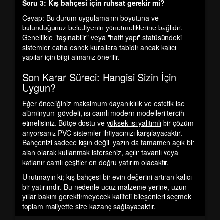
Soru 3: Kış bahçesi için ruhsat gerekir mi?
Cevap: Bu durum uygulamanın boyutuna ve
bulunduğunuz belediyenin yönetmeliklerine bağlıdır.
Genellikle "taşınabilir" veya "hafif yapı" statüsündeki
sistemler daha esnek kurallara tabidir ancak kalıcı
yapılar için bilgi almanız önerilir.
Son Karar Süreci: Hangisi Sizin İçin
Uygun?
Eğer önceliğiniz
maksimum dayanıklılık ve estetik
ise
alüminyum gövdeli, ısı camlı modern modelleri tercih
etmelisiniz. Bütçe dostu ve
yüksek ısı yalıtımlı
bir çözüm
arıyorsanız PVC sistemler ihtiyacınızı karşılayacaktır.
Bahçenizi sadece kışın değil, yazın da tamamen açık bir
alan olarak kullanmak isterseniz, açılır tavanlı veya
katlanır camlı çeşitler en doğru yatırım olacaktır.
Unutmayın ki; kış bahçesi bir evin değerini artıran kalıcı
bir yatırımdır. Bu nedenle ucuz malzeme yerine, uzun
yıllar bakım gerektirmeyecek kaliteli bileşenleri seçmek
toplam maliyette size kazanç sağlayacaktır.