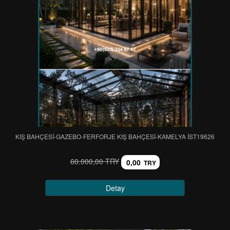
KIŞ BAHÇESİ-GAZEBO-FERFORJE KIŞ BAHÇESİ-KAMELYA IST19626
60.000,00 TRY
0,00
TRY
Detay