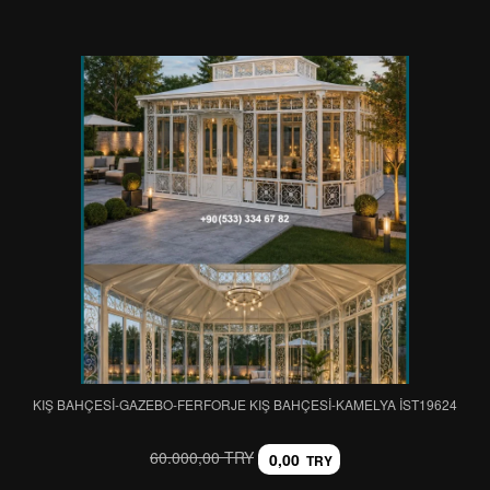
KIŞ BAHÇESİ-GAZEBO-FERFORJE KIŞ BAHÇESİ-KAMELYA IST19624
60.000,00 TRY
0,00
TRY