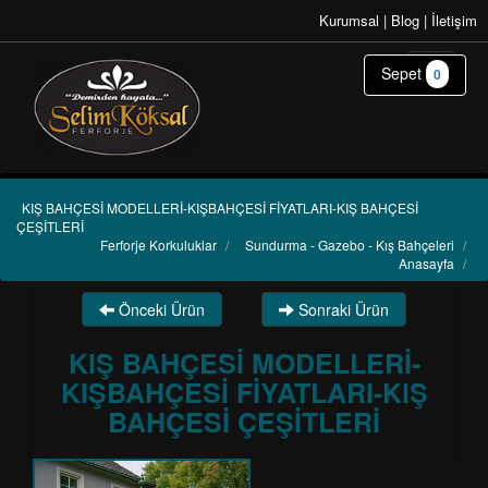
Kurumsal
|
Blog
|
İletişim
Sepet
0
KIŞ BAHÇESİ MODELLERİ-KIŞBAHÇESİ FİYATLARI-KIŞ BAHÇESİ
ÇEŞİTLERİ
Ferforje Korkuluklar
/
Sundurma - Gazebo - Kış Bahçeleri
/
Anasayfa
/
Önceki Ürün
Sonraki Ürün
KIŞ BAHÇESİ MODELLERİ-
KIŞBAHÇESİ FİYATLARI-KIŞ
BAHÇESİ ÇEŞİTLERİ