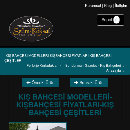
Kurumsal
|
Blog
|
İletişim
Sepet
0
KIŞ BAHÇESİ MODELLERİ-KIŞBAHÇESİ FİYATLARI-KIŞ BAHÇESİ
ÇEŞİTLERİ
Ferforje Korkuluklar
/
Sundurma - Gazebo - Kış Bahçeleri
/
Anasayfa
/
Önceki Ürün
Sonraki Ürün
KIŞ BAHÇESİ MODELLERİ-
KIŞBAHÇESİ FİYATLARI-KIŞ
BAHÇESİ ÇEŞİTLERİ