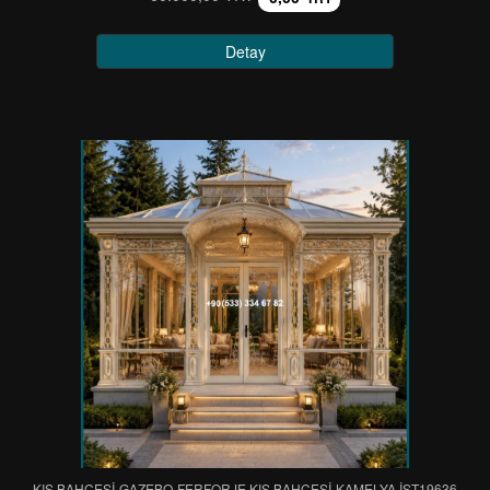
Detay
KIŞ BAHÇESİ-GAZEBO-FERFORJE KIŞ BAHÇESİ-KAMELYA IST19636