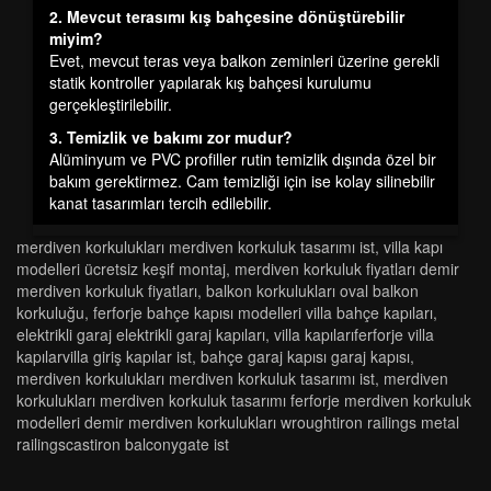
2. Mevcut terasımı kış bahçesine dönüştürebilir
miyim?
Evet, mevcut teras veya balkon zeminleri üzerine gerekli
statik kontroller yapılarak kış bahçesi kurulumu
gerçekleştirilebilir.
3. Temizlik ve bakımı zor mudur?
Alüminyum ve PVC profiller rutin temizlik dışında özel bir
bakım gerektirmez. Cam temizliği için ise kolay silinebilir
kanat tasarımları tercih edilebilir.
merdi̇ven korkuluklari merdi̇ven korkuluk tasarimi ist
,
vi̇lla kapi
modelleri̇ ücretsi̇z keşi̇f montaj
,
merdi̇ven korkuluk fi̇yatlari demi̇r
merdi̇ven korkuluk fi̇yatlari
,
balkon korkuluklari oval balkon
korkuluğu
,
ferforje bahçe kapısı modelleri villa bahçe kapıları
,
elektrikli garaj elektrikli garaj kapıları
,
vi̇lla kapilariferforje vi̇lla
kapilarvi̇lla gi̇ri̇ş kapilar ist
,
bahçe garaj kapisi garaj kapisi
,
merdi̇ven korkuluklari merdi̇ven korkuluk tasarimi ist
,
merdi̇ven
korkuluklari merdi̇ven korkuluk tasarimi ferforje merdi̇ven korkuluk
modelleri̇ demi̇r merdi̇ven korkuluklari wroughti̇ron rai̇li̇ngs metal
rai̇li̇ngscasti̇ron balconygate ist