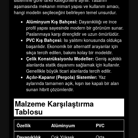
sistemine göre farklı kategorilere ayrılır. Tasarım
aşamasında mekanın mimari yapısı ve kullanım amacı,
hangi modelin seçileceğini belirleyen temel unsurdur.
Alüminyum Kış Bahçesi:
Dayanıklılığı ve ince
profil yapısı sayesinde modern bir görünüm sunar.
Paslanmaya karşı dirençlidir ve uzun ömürlüdür.
PVC Kış Bahçesi:
Isı yalıtımı konusunda oldukça
başarılıdır. Ekonomik bir alternatif arayanlar için
sıkça tercih edilen, bakımı kolay bir modeldir.
Çelik Konstrüksiyonlu Modeller:
Geniş açıklıklı
alanlarda statik dayanımı sağlamak için kullanılır.
Genellikle büyük ticari alanlarda tercih edilir.
Açılır-Kapanır (Pergola) Sistemler:
Yaz
aylarında tamamen açık, kışın ise kapalı bir alan
sunan hibrit çözümlerdir.
Malzeme Karşılaştırma
Tablosu
Özellik
Alüminyum
PVC
Çelik
Dayanıklılık
Çok Yüksek
Orta
En Yük