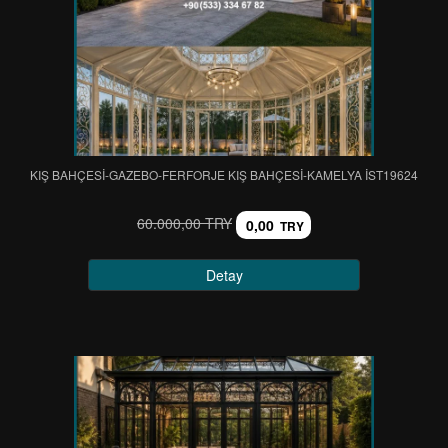
KIŞ BAHÇESİ-GAZEBO-FERFORJE KIŞ BAHÇESİ-KAMELYA IST19624
60.000,00 TRY
0,00
TRY
Detay