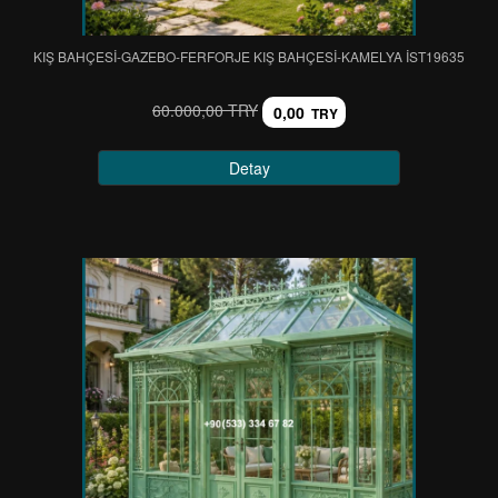
KIŞ BAHÇESİ-GAZEBO-FERFORJE KIŞ BAHÇESİ-KAMELYA IST19635
60.000,00 TRY
0,00
TRY
Detay