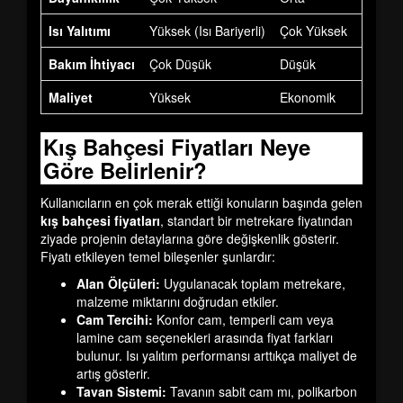
Isı Yalıtımı
Yüksek (Isı Bariyerli)
Çok Yüksek
Düşük 
Bakım İhtiyacı
Çok Düşük
Düşük
Orta
Maliyet
Yüksek
Ekonomik
Proje B
Kış Bahçesi Fiyatları Neye
Göre Belirlenir?
Kullanıcıların en çok merak ettiği konuların başında gelen
kış bahçesi fiyatları
, standart bir metrekare fiyatından
ziyade projenin detaylarına göre değişkenlik gösterir.
Fiyatı etkileyen temel bileşenler şunlardır:
Alan Ölçüleri:
Uygulanacak toplam metrekare,
malzeme miktarını doğrudan etkiler.
Cam Tercihi:
Konfor cam, temperli cam veya
lamine cam seçenekleri arasında fiyat farkları
bulunur. Isı yalıtım performansı arttıkça maliyet de
artış gösterir.
Tavan Sistemi:
Tavanın sabit cam mı, polikarbon