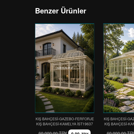
Benzer Ürünler
KIŞ BAHÇESİ-GAZEBO-FERFORJE
KIŞ BAHÇESİ-GA
KIŞ BAHÇESİ-KAMELYA IST19637
KIŞ BAHÇESİ-KA
60.000,00 TRY
60.000,00 TR
0,00