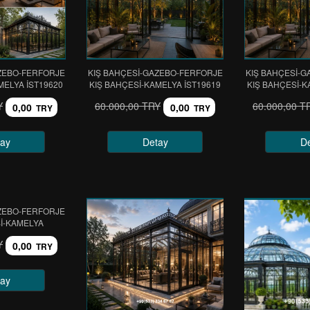
ZEBO-FERFORJE
KIŞ BAHÇESİ-GAZEBO-FERFORJE
KIŞ BAHÇESİ-
MELYA IST19620
KIŞ BAHÇESİ-KAMELYA IST19619
KIŞ BAHÇESİ-K
Y
60.000,00 TRY
60.000,00 T
0,00
0,00
TRY
TRY
ay
Detay
D
ZEBO-FERFORJE
İ-KAMELYA
Y
0,00
TRY
ay