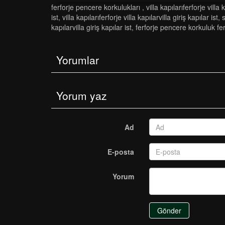
ferforje pencere korkulukları
,
vi̇lla kapilariferforje vi̇lla k
ist
,
vi̇lla kapilariferforje vi̇lla kapilarvi̇lla gi̇ri̇ş kapilar ist
,
s
kapilarvi̇lla gi̇ri̇ş kapilar ist
,
ferforje pencere korkuluk fe
Yorumlar
Yorum yaz
Ad
E-posta
Yorum
Gönder