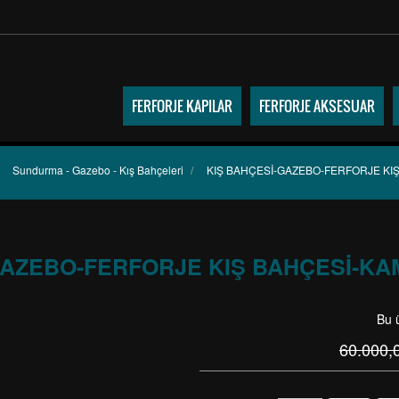
FERFORJE KAPILAR
FERFORJE AKSESUAR
Sundurma - Gazebo - Kış Bahçeleri
/
KIŞ BAHÇESİ-GAZEBO-FERFORJE KIŞ
GAZEBO-FERFORJE KIŞ BAHÇESİ-KAM
Bu 
60.000,