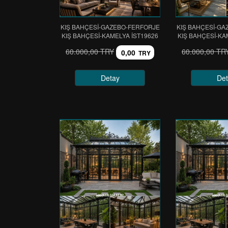
KIŞ BAHÇESİ-GAZEBO-FERFORJE
KIŞ BAHÇESİ-GA
KIŞ BAHÇESİ-KAMELYA IST19626
KIŞ BAHÇESİ-KA
60.000,00 TRY
60.000,00 TR
0,00
TRY
Detay
Det