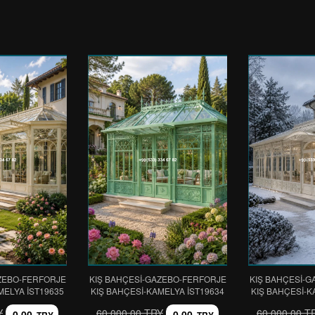
ZEBO-FERFORJE
KIŞ BAHÇESİ-GAZEBO-FERFORJE
KIŞ BAHÇESİ-
MELYA IST19635
KIŞ BAHÇESİ-KAMELYA IST19634
KIŞ BAHÇESİ-K
Y
60.000,00 TRY
60.000,00 T
0,00
0,00