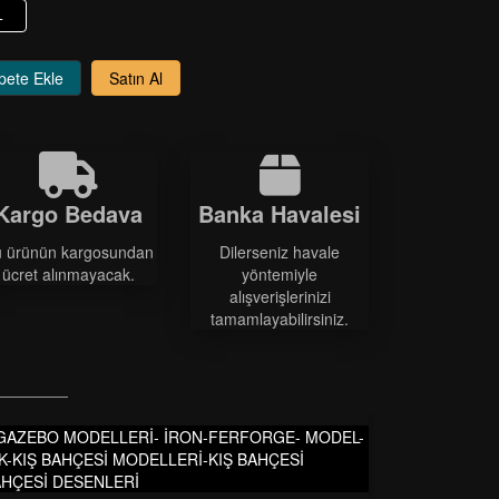
+
pete Ekle
Satın Al
Kargo Bedava
Banka Havalesi
 ürünün kargosundan
Dilerseniz havale
ücret alınmayacak.
yöntemiyle
alışverişlerinizi
tamamlayabilirsiniz.
 GAZEBO MODELLERİ- İRON-FERFORGE- MODEL-
-KIŞ BAHÇESİ MODELLERİ-KIŞ BAHÇESİ
BAHÇESİ DESENLERİ