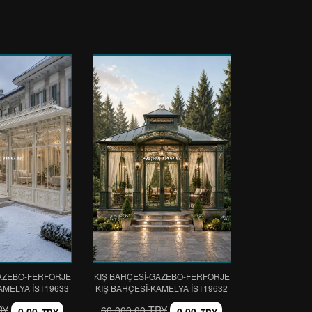
GAZEBO-FERFORJE
KIŞ BAHÇESİ-GAZEBO-FERFORJE
AMELYA IST19633
KIŞ BAHÇESİ-KAMELYA IST19632
RY
60.000,00 TRY
0,00
0,00