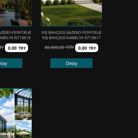
GAZEBO-FERFORJE
KIŞ BAHÇESİ-GAZEBO-FERFORJE
AMELYA IST19618
KIŞ BAHÇESİ-KAMELYA IST19617
RY
60.000,00 TRY
0,00
0,00
TRY
TRY
etay
Detay