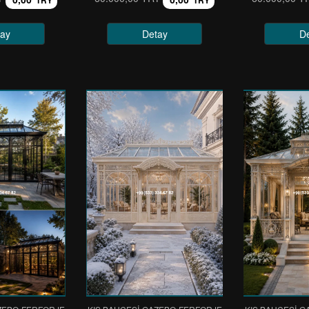
TRY
TRY
ay
Detay
D