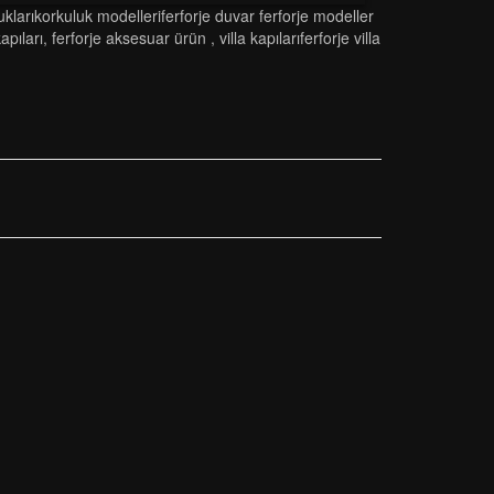
klarikorkuluk modelleri̇ferforje duvar ferforje modeller
kapıları
,
ferforje aksesuar ürün
,
vi̇lla kapilariferforje vi̇lla