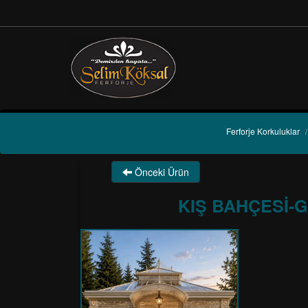
Ferforje Korkuluklar
/
Önceki Ürün
KIŞ BAHÇESİ-