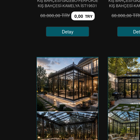
KIŞ BAHÇESİ-GAZEBO-FERFORJE
KIŞ BAHÇESİ-GA
KIŞ BAHÇESİ-KAMELYA IST19631
KIŞ BAHÇESİ-KA
60.000,00 TRY
60.000,00 TR
0,00
TRY
Detay
Det