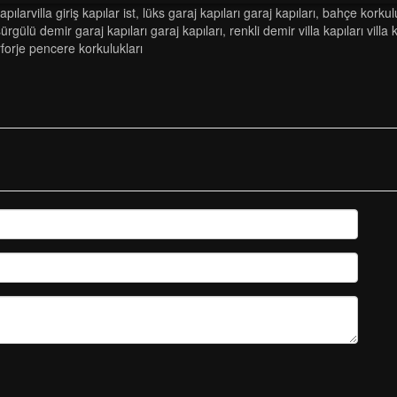
apilarvi̇lla gi̇ri̇ş kapilar ist
,
lüks garaj kapilari garaj kapilari
,
bahçe korkulu
ürgülü demi̇r garaj kapilari garaj kapilari
,
renkli demir villa kapıları villa 
rforje pencere korkulukları