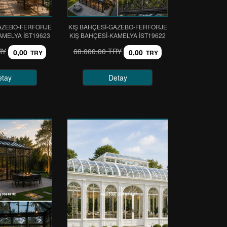
GAZEBO-FERFORJE
KIŞ BAHÇESİ-GAZEBO-FERFORJE
AMELYA IST19623
KIŞ BAHÇESİ-KAMELYA IST19622
RY
60.000,00 TRY
0,00
0,00
TRY
TRY
etay
Detay