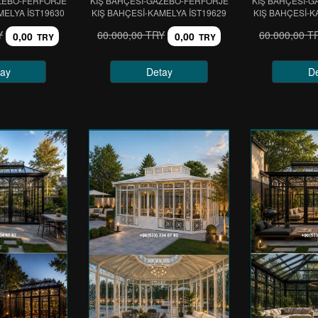
ZEBO-FERFORJE
KIŞ BAHÇESİ-GAZEBO-FERFORJE
KIŞ BAHÇESİ-
MELYA IST19630
KIŞ BAHÇESİ-KAMELYA IST19629
KIŞ BAHÇESİ-K
Y
60.000,00 TRY
60.000,00 T
0,00
0,00
TRY
TRY
ay
Detay
D