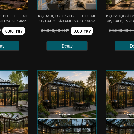
ZEBO-FERFORJE
KIŞ BAHÇESİ-GAZEBO-FERFORJE
KIŞ BAHÇESİ-
MELYA IST19625
KIŞ BAHÇESİ-KAMELYA IST19624
KIŞ BAHÇESİ-K
Y
60.000,00 TRY
60.000,00 T
0,00
0,00
TRY
TRY
ay
Detay
D