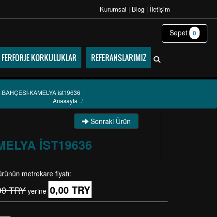
Kurumsal
|
Blog
|
İletişim
Sepet
0
FERFORJE KORKULUKLAR
REFERANSLARIMIZ
 BAHÇESİ-KAMELYA ist19636
Anasayfa
/
Sonraki Ürün
ELYA IST19636
ürünün metrekare fiyatı:
0,00 TRY
00 TRY
yerine