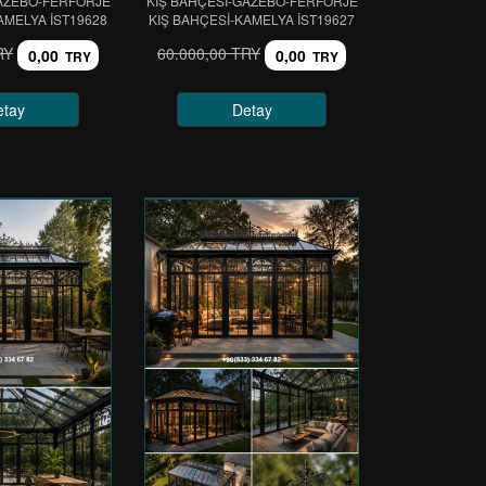
GAZEBO-FERFORJE
KIŞ BAHÇESİ-GAZEBO-FERFORJE
AMELYA IST19628
KIŞ BAHÇESİ-KAMELYA IST19627
RY
60.000,00 TRY
0,00
0,00
TRY
TRY
etay
Detay