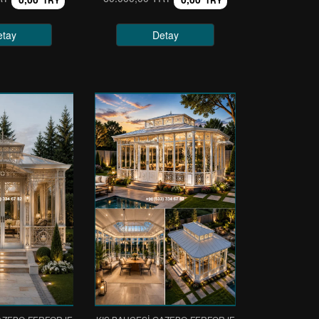
TRY
TRY
etay
Detay