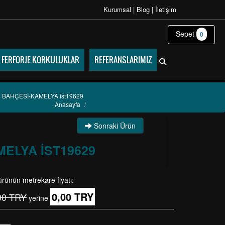
Kurumsal
|
Blog
|
İletişim
Sepet
0
FERFORJE KORKULUKLAR
REFERANSLARIMIZ
 BAHÇESİ-KAMELYA ist19629
Anasayfa
/
Sonraki Ürün
ELYA IST19629
ürünün metrekare fiyatı:
0,00 TRY
00 TRY
yerine