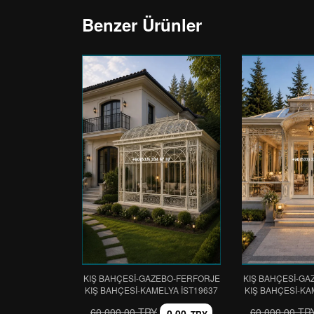
Benzer Ürünler
KIŞ BAHÇESİ-GAZEBO-FERFORJE
KIŞ BAHÇESİ-GA
KIŞ BAHÇESİ-KAMELYA IST19637
KIŞ BAHÇESİ-KA
60.000,00 TRY
60.000,00 TR
0,00