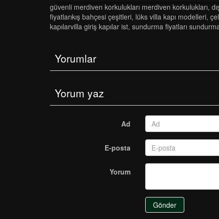
güvenli̇ merdi̇ven korkuluklari merdi̇ven korkuluklari
,
dı
fi̇yatlarikiş bahçesi̇ çeşi̇tleri̇
,
lüks villa kapı modelleri
,
çel
kapilarvi̇lla gi̇ri̇ş kapilar ist
,
sundurma fiyatları sundurma
Yorumlar
Yorum yaz
Ad
E-posta
Yorum
Gönder