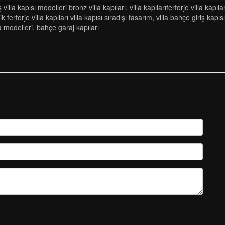
ş villa kapısı modelleri bronz villa kapıları
,
vi̇lla kapilariferforje vi̇lla kapilarv
ik ferforje villa kapıları villa kapısı sıradışı tasarım
,
vi̇lla bahçe gi̇ri̇ş kapi
 modelleri
,
bahçe garaj kapıları