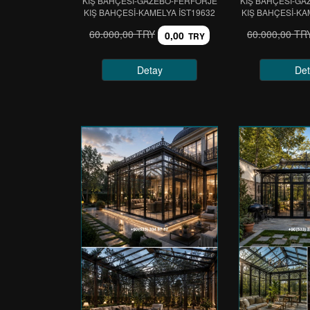
KIŞ BAHÇESİ-GAZEBO-FERFORJE
KIŞ BAHÇESİ-GA
KIŞ BAHÇESİ-KAMELYA IST19632
KIŞ BAHÇESİ-KA
60.000,00 TRY
60.000,00 TR
0,00
TRY
Detay
Det