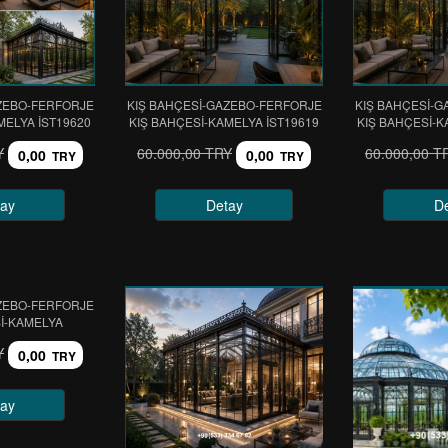
ZEBO-FERFORJE
KIŞ BAHÇESİ-GAZEBO-FERFORJE
KIŞ BAHÇESİ-
MELYA IST19620
KIŞ BAHÇESİ-KAMELYA IST19619
KIŞ BAHÇESİ-K
Y
60.000,00 TRY
60.000,00 T
0,00
0,00
TRY
TRY
ay
Detay
D
ZEBO-FERFORJE
İ-KAMELYA
Y
0,00
TRY
ay