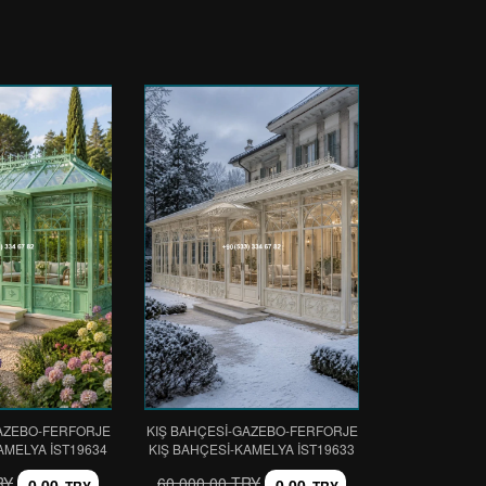
GAZEBO-FERFORJE
KIŞ BAHÇESİ-GAZEBO-FERFORJE
AMELYA IST19634
KIŞ BAHÇESİ-KAMELYA IST19633
RY
60.000,00 TRY
0,00
0,00