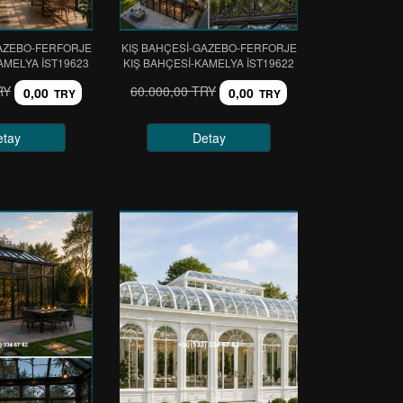
GAZEBO-FERFORJE
KIŞ BAHÇESİ-GAZEBO-FERFORJE
AMELYA IST19623
KIŞ BAHÇESİ-KAMELYA IST19622
RY
60.000,00 TRY
0,00
0,00
TRY
TRY
etay
Detay