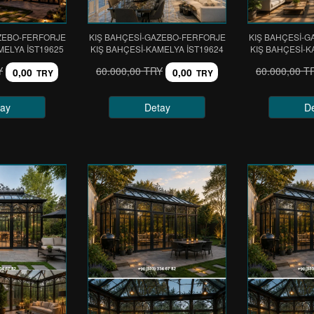
ZEBO-FERFORJE
KIŞ BAHÇESİ-GAZEBO-FERFORJE
KIŞ BAHÇESİ-
MELYA IST19625
KIŞ BAHÇESİ-KAMELYA IST19624
KIŞ BAHÇESİ-K
Y
60.000,00 TRY
60.000,00 T
0,00
0,00
TRY
TRY
ay
Detay
D