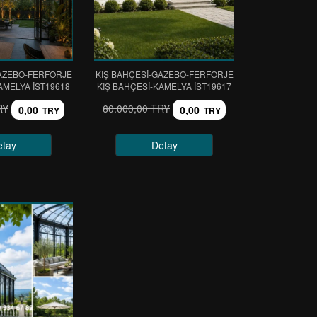
GAZEBO-FERFORJE
KIŞ BAHÇESİ-GAZEBO-FERFORJE
AMELYA IST19618
KIŞ BAHÇESİ-KAMELYA IST19617
RY
60.000,00 TRY
0,00
0,00
TRY
TRY
etay
Detay