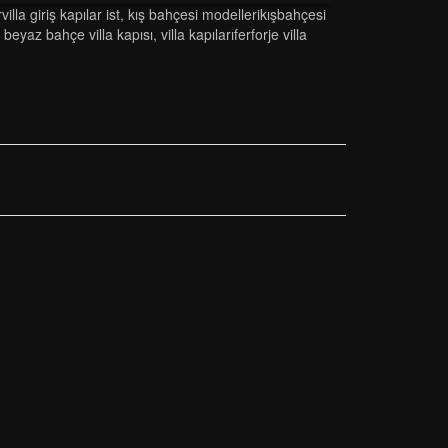
i̇lla gi̇ri̇ş kapilar ist
,
kiş bahçesi̇ modelleri̇kişbahçesi̇
si beyaz bahçe vi̇lla kapisi
,
vi̇lla kapilariferforje vi̇lla