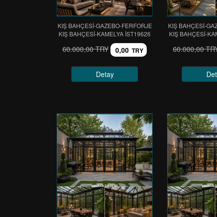
KIŞ BAHÇESİ-GAZEBO-FERFORJE
KIŞ BAHÇESİ-GA
KIŞ BAHÇESİ-KAMELYA IST19626
KIŞ BAHÇESİ-KA
60.000,00 TRY
60.000,00 TR
0,00
TRY
Detay
Det