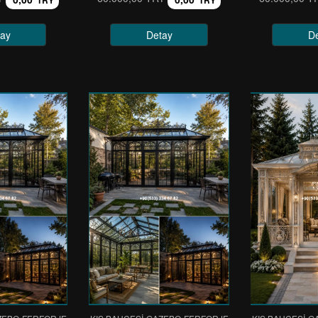
TRY
TRY
ay
Detay
D