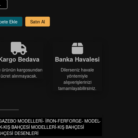
+
pete Ekle
Satın Al
Kargo Bedava
Banka Havalesi
 ürünün kargosundan
Dilerseniz havale
ücret alınmayacak.
yöntemiyle
alışverişlerinizi
tamamlayabilirsiniz.
 GAZEBO MODELLERİ- İRON-FERFORGE- MODEL-
-KIŞ BAHÇESİ MODELLERİ-KIŞ BAHÇESİ
BAHÇESİ DESENLERİ