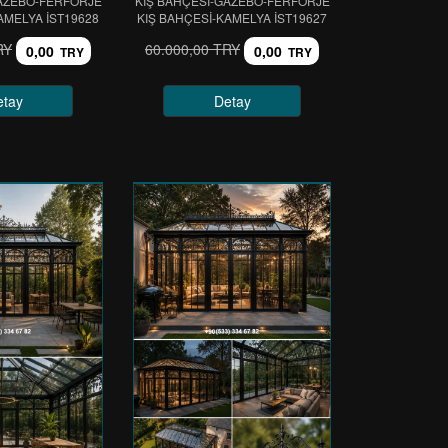
GAZEBO-FERFORJE
KIŞ BAHÇESİ-GAZEBO-FERFORJE
AMELYA IST19628
KIŞ BAHÇESİ-KAMELYA IST19627
RY
60.000,00 TRY
0,00
0,00
TRY
TRY
etay
Detay