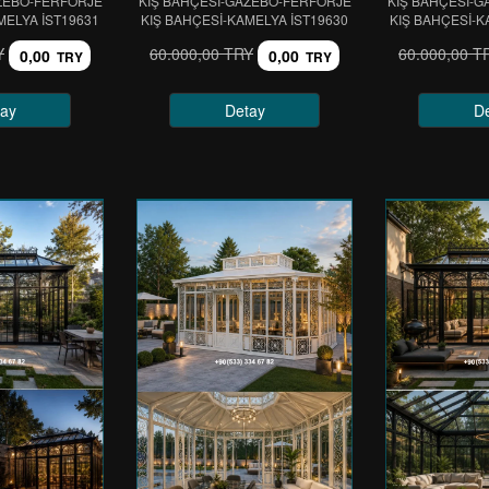
ZEBO-FERFORJE
KIŞ BAHÇESİ-GAZEBO-FERFORJE
KIŞ BAHÇESİ-
MELYA IST19631
KIŞ BAHÇESİ-KAMELYA IST19630
KIŞ BAHÇESİ-K
Y
60.000,00 TRY
60.000,00 T
0,00
0,00
TRY
TRY
ay
Detay
D