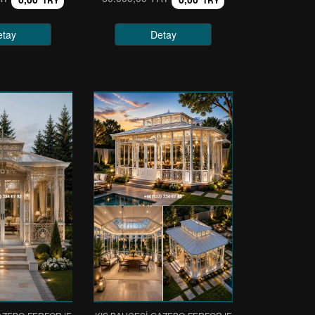
TRY
TRY
etay
Detay