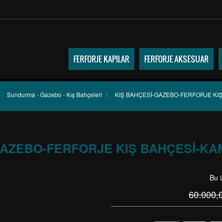
FERFORJE KAPILAR
FERFORJE AKSESUAR
Sundurma - Gazebo - Kış Bahçeleri
/
KIŞ BAHÇESİ-GAZEBO-FERFORJE KIŞ
GAZEBO-FERFORJE KIŞ BAHÇESİ-KAM
Bu 
60.000,