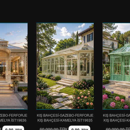
ZEBO-FERFORJE
KIŞ BAHÇESİ-GAZEBO-FERFORJE
KIŞ BAHÇESİ-
MELYA IST19636
KIŞ BAHÇESİ-KAMELYA IST19635
KIŞ BAHÇESİ-K
Y
60.000,00 TRY
60.000,00 T
0,00
0,00