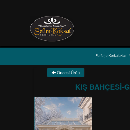
Ferforje Korkuluklar
/
Önceki Ürün
KIŞ BAHÇESİ-