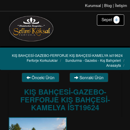
Kurumsal
|
Blog
|
İletişim
Sepet
0
KIŞ BAHÇESİ-GAZEBO-FERFORJE KIŞ BAHÇESİ-KAMELYA ist19624
Ferforje Korkuluklar
/
Sundurma - Gazebo - Kış Bahçeleri
/
Anasayfa
/
Önceki Ürün
Sonraki Ürün
KIŞ BAHÇESİ-GAZEBO-
FERFORJE KIŞ BAHÇESİ-
KAMELYA IST19624