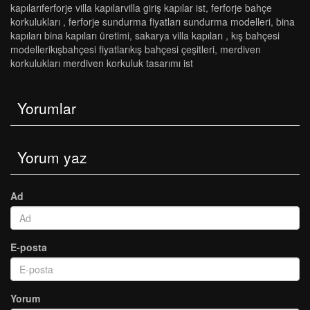
kapilariferforje vi̇lla kapilarvi̇lla gi̇ri̇ş kapilar ist
,
ferforje bahçe
korkulukları
,
ferforje sundurma fi̇yatlari sundurma modelleri̇
,
bi̇na
kapilari bi̇na kapilari üreti̇mi̇
,
sakarya vi̇lla kapilari
,
kiş bahçesi̇
modelleri̇kişbahçesi̇ fi̇yatlarikiş bahçesi̇ çeşi̇tleri̇
,
merdi̇ven
korkuluklari merdi̇ven korkuluk tasarimi ist
Yorumlar
Yorum yaz
Ad
E-posta
Yorum