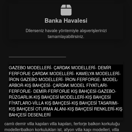
Banka Havalesi
Dilerseniz havale yöntemiyle alışverişlerinizi
tamamlayabilirsiniz.
GAZEBO MODELLERİ- ÇARDAK MODELLERİ- DEMİR
FERFORJE ÇARDAK MODELLERİ- KAMELYA MODELLERİ-
İRON GAZEBO MODELLERİ- İRON-FERFORGE- MODEL-
ARBOR-KIŞ BAHÇESİ- ÇARDAK MODEL FİYATLARI-
FERFORJE- DEMİR-FERFORJE KIŞ BAHÇESİ-GAZEBO-
RÜZGARLIK-KIŞ BAHÇESİ MODELLERİ-KIŞ BAHÇESİ
FİYATLARO-VİLLA KIŞ BAHÇESİ-KIŞ BAHÇESİ TASARIMI-
KIŞ BAHÇESİ OTURMA ALANI-KIŞ BAHÇESİ RENKLERİ-KIŞ
BAHÇESİ DESENLERİ
camli demi̇r vi̇lla kapilari vi̇lla kapilari
,
ferforje balkon korkuluğu
modelleri̇balkon korkuluklari ist
,
afyon vi̇lla kapi modelleri̇
,
vi̇lla