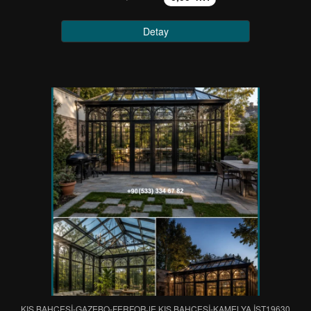
Detay
KIŞ BAHÇESİ-GAZEBO-FERFORJE KIŞ BAHÇESİ-KAMELYA IST19630