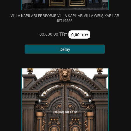
VİLLA KAPILARI-FERFORJE VİLLA KAPILAR-VİLLA GİRİŞ KAPILAR
IST19555
60.000,00 TRY
0,00
TRY
Detay