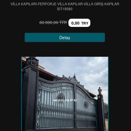
VİLLA KAPILARI-FERFORJE VİLLA KAPILAR-VİLLA GİRİŞ KAPILAR
IST19580
60.000,00 TRY
0,00
TRY
Detay