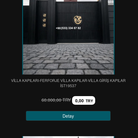
VİLLA KAPILARI-FERFORJE VİLLA KAPILAR-VİLLA GİRİŞ KAPILAR
IST19537
60.000,00 TRY
0,00
TRY
Detay