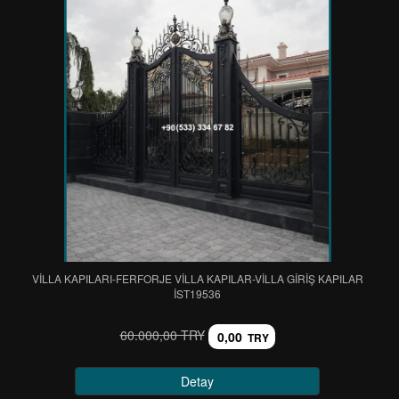
VİLLA KAPILARI-FERFORJE VİLLA KAPILAR-VİLLA GİRİŞ KAPILAR
IST19536
60.000,00 TRY
0,00
TRY
Detay