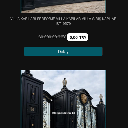
VİLLA KAPILARI-FERFORJE VİLLA KAPILAR-VİLLA GİRİŞ KAPILAR
IST19579
60.000,00 TRY
0,00
TRY
Detay