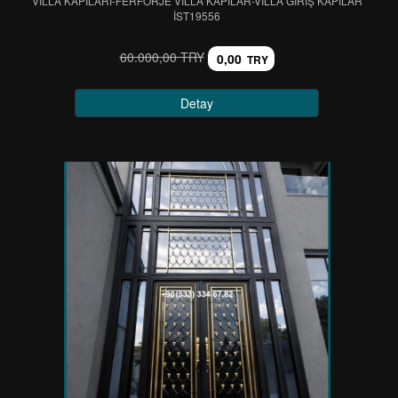
VİLLA KAPILARI-FERFORJE VİLLA KAPILAR-VİLLA GİRİŞ KAPILAR
IST19556
60.000,00 TRY
0,00
TRY
Detay