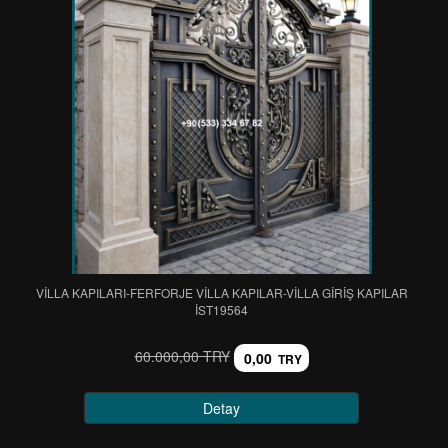
VİLLA KAPILARI-FERFORJE VİLLA KAPILAR-VİLLA GİRİŞ KAPILAR
IST19564
60.000,00 TRY
0,00
TRY
Detay