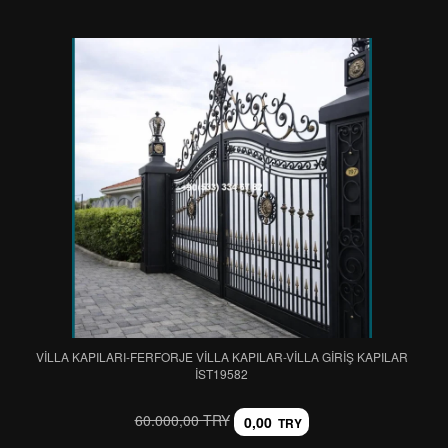
VİLLA KAPILARI-FERFORJE VİLLA KAPILAR-VİLLA GİRİŞ KAPILAR
IST19582
60.000,00 TRY
0,00
TRY