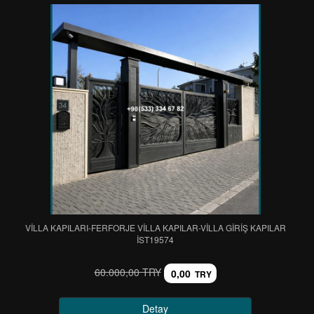
VİLLA KAPILARI-FERFORJE VİLLA KAPILAR-VİLLA GİRİŞ KAPILAR
IST19574
60.000,00 TRY
0,00
TRY
Detay