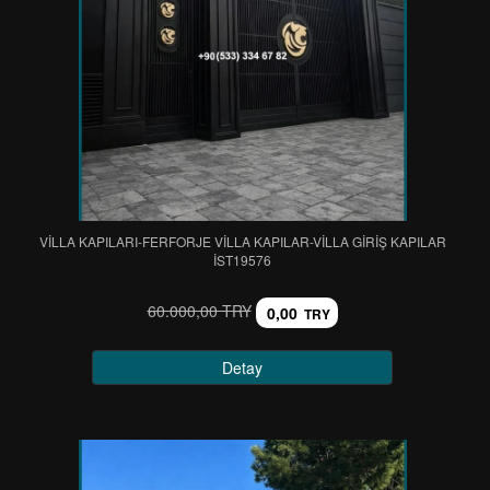
VİLLA KAPILARI-FERFORJE VİLLA KAPILAR-VİLLA GİRİŞ KAPILAR
IST19576
60.000,00 TRY
0,00
TRY
Detay