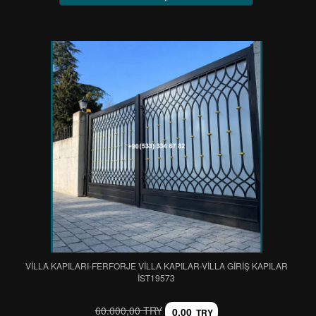
VİLLA KAPILARI-FERFORJE VİLLA KAPILAR-VİLLA GİRİŞ KAPILAR
IST19573
60.000,00 TRY
0,00
TRY