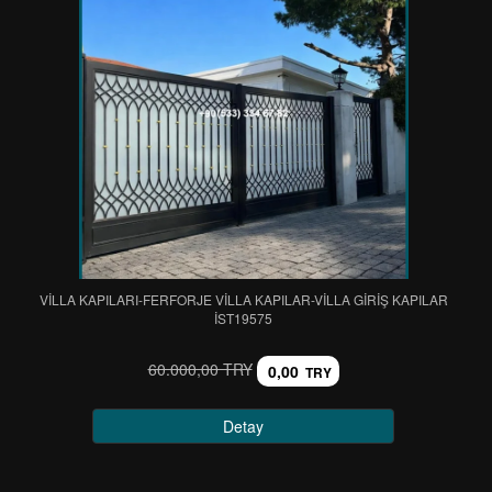
VİLLA KAPILARI-FERFORJE VİLLA KAPILAR-VİLLA GİRİŞ KAPILAR
IST19575
60.000,00 TRY
0,00
TRY
Detay