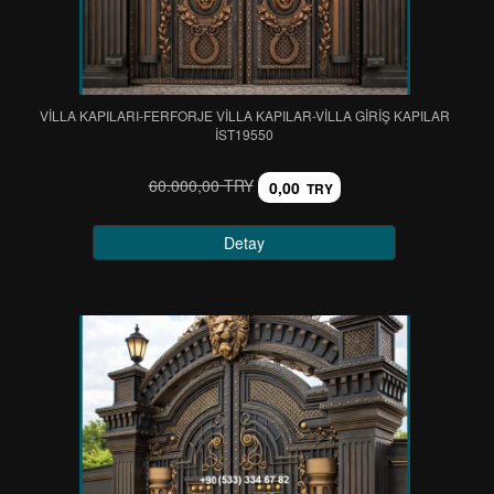
VİLLA KAPILARI-FERFORJE VİLLA KAPILAR-VİLLA GİRİŞ KAPILAR
IST19550
60.000,00 TRY
0,00
TRY
Detay