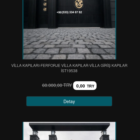
VİLLA KAPILARI-FERFORJE VİLLA KAPILAR-VİLLA GİRİŞ KAPILAR
IST19538
60.000,00 TRY
0,00
TRY
Detay