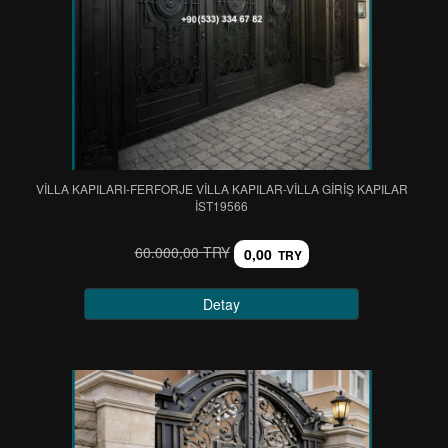
VİLLA KAPILARI-FERFORJE VİLLA KAPILAR-VİLLA GİRİŞ KAPILAR
IST19566
60.000,00 TRY
0,00
TRY
Detay