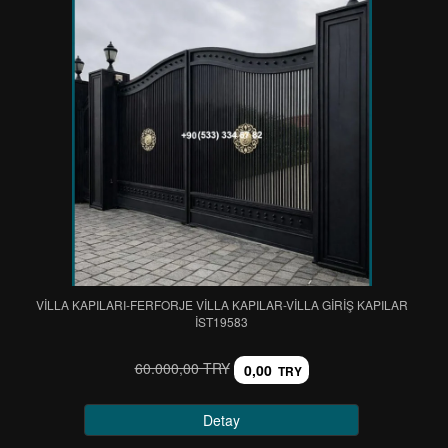
VİLLA KAPILARI-FERFORJE VİLLA KAPILAR-VİLLA GİRİŞ KAPILAR
IST19583
60.000,00 TRY
0,00
TRY
Detay