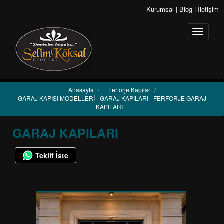
Kurumsal
|
Blog
|
İletişim
Anasayfa
/
Ferforje Kapılar
/
GARAJ KAPISI MODELLERİ - GARAJ KAPILARI - FERFORJE GARAJ
KAPILARI
GARAJ KAPILARI
Teklif İste