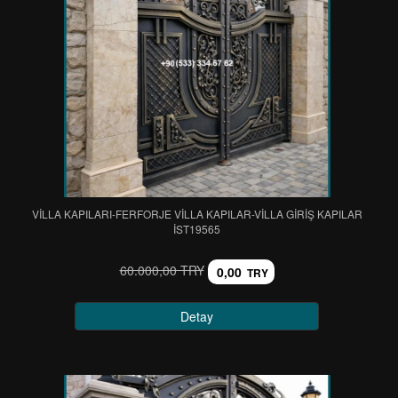
VİLLA KAPILARI-FERFORJE VİLLA KAPILAR-VİLLA GİRİŞ KAPILAR
IST19565
60.000,00 TRY
0,00
TRY
Detay