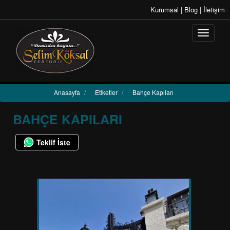
Kurumsal
|
Blog
|
İletişim
Anasayfa
/
Etiketler
/
Bahçe Kapıları
BAHÇE KAPILARI
Teklif İste