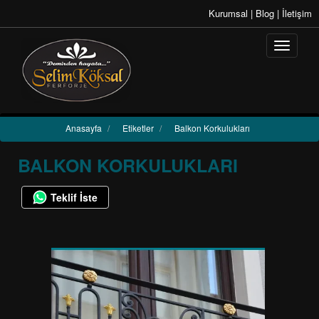
Kurumsal
|
Blog
|
İletişim
Anasayfa
/
Etiketler
/
Balkon Korkulukları
BALKON KORKULUKLARI
Teklif İste