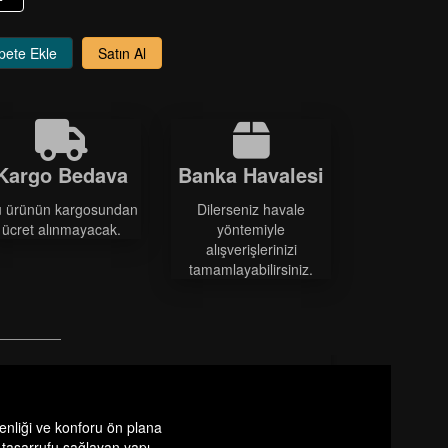
pete Ekle
Satın Al
Kargo Bedava
Banka Havalesi
 ürünün kargosundan
Dilerseniz havale
ücret alınmayacak.
yöntemiyle
alışverişlerinizi
tamamlayabilirsiniz.
enliği ve konforu ön plana
 tasarrufu sağlayan yapı