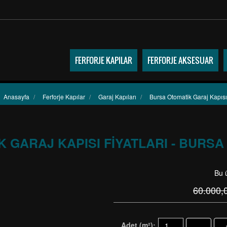
FERFORJE KAPILAR
FERFORJE AKSESUAR
Anasayfa
/
Ferforje Kapılar
/
Garaj Kapıları
/
Bursa Otomatik Garaj Kapısı 
 GARAJ KAPISI FIYATLARI - BURSA
Bu 
60.000,
Adet (m²):
-