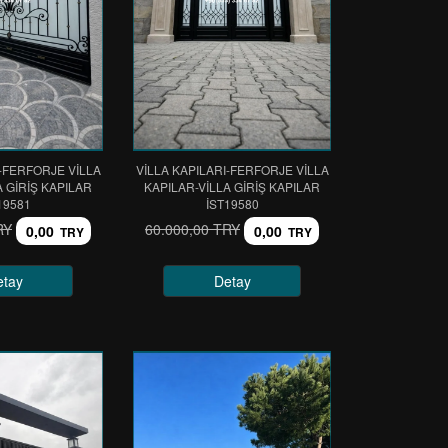
I-FERFORJE VİLLA
VİLLA KAPILARI-FERFORJE VİLLA
A GİRİŞ KAPILAR
KAPILAR-VİLLA GİRİŞ KAPILAR
19581
IST19580
RY
60.000,00 TRY
0,00
0,00
TRY
TRY
etay
Detay