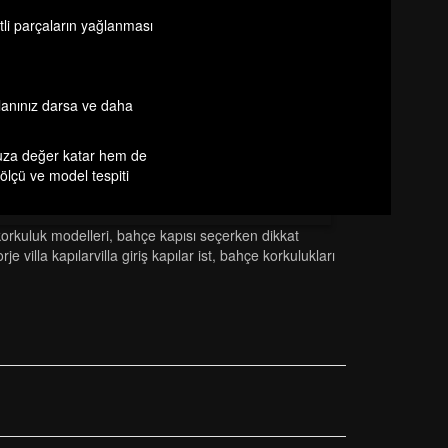
etli parçaların yağlanması
alanınız darsa ve daha
unuza değer katar hem de
ölçü ve model tespiti
orkuluk modelleri̇
,
bahçe kapısı seçerken dikkat
rje vi̇lla kapilarvi̇lla gi̇ri̇ş kapilar ist
,
bahçe korkuluklari