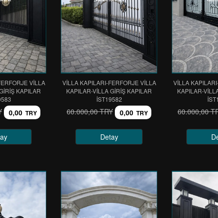
FERFORJE VİLLA
VİLLA KAPILARI-FERFORJE VİLLA
VİLLA KAPILAR
GİRİŞ KAPILAR
KAPILAR-VİLLA GİRİŞ KAPILAR
KAPILAR-VİLL
9583
IST19582
IST
Y
60.000,00 TRY
60.000,00 T
0,00
0,00
TRY
TRY
ay
Detay
D