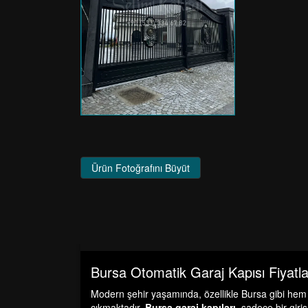
Ürün Fotoğrafını Büyüt
Bursa Otomatik Garaj Kapısı Fiyatl
Modern şehir yaşamında, özellikle Bursa gibi hem
çıkmaktadır.
Bursa garaj kapıları
, sadece bir gir