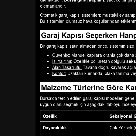
elemanlarıdır.
Otomatik garaj kapısı sistemleri; müstakil ev sahipl
Bu sistemler, olumsuz hava koşullarından etkilen
Garaj Kapısı Seçerken Hangi
Bir garaj kapısı satın almadan önce, sistemin size 
Güvenlik:
Manuel kapılara oranla çok daha zo
Isı Yalıtımı:
Özellikle poliüretan dolgulu
seks
Alan Tasarrufu:
Tavana doğru kayarak açılan 
Konfor:
Uzaktan kumanda, plaka tanıma veya 
Malzeme Türlerine Göre Kar
Bursa'da tercih edilen garaj kapısı modelleri genel
uygun olanı seçmek için aşağıdaki tabloyu inceleyeb
Özellik
Seksiyonel G
Dayanıklılık
Çok Yüksek (Ç