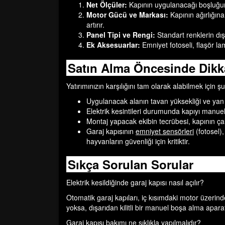
Net Ölçüler:
Kapının uygulanacağı boşluğun g
Motor Gücü ve Markası:
Kapının ağırlığına
artırır.
Panel Tipi ve Rengi:
Standart renklerin dışı
Ek Aksesuarlar:
Emniyet fotoseli, flaşör la
Satın Alma Öncesinde Dikk
Yatırımınızın karşılığını tam olarak alabilmek için 
Uygulanacak alanın tavan yüksekliği ve yan
Elektrik kesintileri durumunda kapıyı manue
Montaj yapacak ekibin tecrübesi, kapının ça
Garaj kapısının
emniyet sensörleri
(fotosel),
hayvanların güvenliği için kritiktir.
Sıkça Sorulan Sorular
Elektrik kesildiğinde garaj kapısı nasıl açılır?
Otomatik garaj kapıları, iç kısımdaki motor üzerind
yoksa, dışarıdan kilitli bir manuel boşa alma aparatı
Garaj kapısı bakımı ne sıklıkla yapılmalıdır?