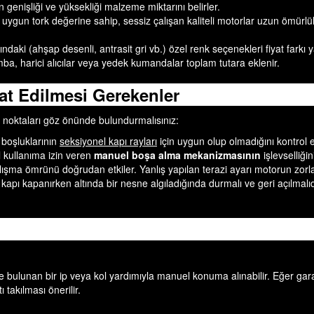
enişliği ve yüksekliği malzeme miktarını belirler.
 uygun tork değerine sahip, sessiz çalışan kaliteli motorlar uzun ömürlü
ndaki (ahşap desenli, antrasit gri vb.) özel renk seçenekleri fiyat farkı ya
mba, harici alıcılar veya yedek kumandalar toplam tutara eklenir.
at Edilmesi Gerekenler
şu noktaları göz önünde bulundurmalısınız:
 boşluklarının
seksiyonel kapı rayları
için uygun olup olmadığını kontrol et
l kullanıma izin veren
manuel boşa alma mekanizmasının
işlevselliğin
lışma ömrünü doğrudan etkiler. Yanlış yapılan terazi ayarı motorun zor
 kapı kapanırken altında bir nesne algıladığında durmalı ve geri açılmalıd
e bulunan bir ip veya kol yardımıyla manuel konuma alınabilir. Eğer garaj
 takılması önerilir.