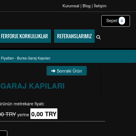
Kurumsal
|
Blog
|
İletişim
Sepet
0
FERFORJE KORKULUKLAR
REFERANSLARIMIZ
Fiyatları - Bursa Garaj Kapıları
Sonraki Ürün
 GARAJ KAPILARI
ürünün metrekare fiyatı:
0,00 TRY
00 TRY
yerine
+