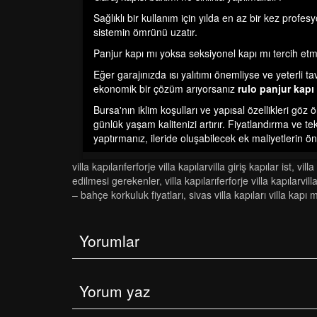
Sağlıklı bir kullanım için yılda en az bir kez profes
sistemin ömrünü uzatır.
Panjur kapı mı yoksa seksiyonel kapı mı tercih et
Eğer garajınızda ısı yalıtımı önemliyse ve yeterli
ekonomik bir çözüm arıyorsanız
rulo panjur kapı
Bursa'nın iklim koşulları ve yapısal özellikleri g
günlük yaşam kalitenizi artırır. Fiyatlandırma ve 
yaptırmanız, ileride oluşabilecek ek maliyetlerin ö
vi̇lla kapilariferforje vi̇lla kapilarvi̇lla gi̇ri̇ş kapilar ist
,
vi̇ll
edilmesi gerekenler
,
vi̇lla kapilariferforje vi̇lla kapilarvi̇lla
– bahçe korkuluk fi̇yatlari
,
si̇vas vi̇lla kapilari vi̇lla kapi 
Yorumlar
Yorum yaz