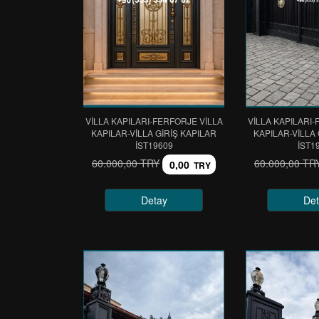
VİLLA KAPILARI-FERFORJE VİLLA
VİLLA KAPILARI-
KAPILAR-VİLLA GİRİŞ KAPILAR
KAPILAR-VİLLA 
IST19609
IST1
60.000,00 TRY
60.000,00 TR
0,00
TRY
Detay
Det