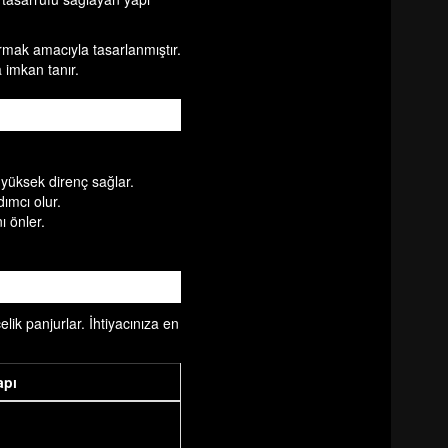
karmak amacıyla tasarlanmıştır.
 imkan tanır.
 yüksek direnç sağlar.
dımcı olur.
ı önler.
lik panjurlar. İhtiyacınıza en
apı