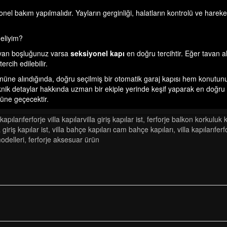
yonel bakım yapılmalıdır. Yayların gerginliği, halatların kontrolü ve harek
meliyim?
 tavan boşluğunuz varsa
seksiyonel kapı
en doğru tercihtir. Eğer tavan 
tercih edilebilir.
öz önüne alındığında, doğru seçilmiş bir otomatik garaj kapısı hem konut
teknik detaylar hakkında uzman bir ekiple yerinde keşif yaparak en doğru 
nüne geçecektir.
a kapilariferforje vi̇lla kapilarvi̇lla gi̇ri̇ş kapilar ist
,
ferforje balkon korkuluk k
 gi̇ri̇ş kapilar ist
,
vi̇lla bahçe kapilari cam bahçe kapilari
,
vi̇lla kapilariferfo
modelleri̇
,
ferforje aksesuar ürün