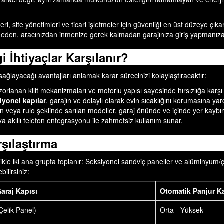
eri, site yönetimleri ve ticari işletmeler için güvenliği en üst düzeye çı
meden, aracınızdan inmenize gerek kalmadan garajınıza giriş yapmanıza
 İhtiyaçlar Karşılanır?
sağlayacağı avantajları anlamak karar sürecinizi kolaylaştıracaktır:
rlanan kilit mekanizmaları ve motorlu yapısı sayesinde hırsızlığa karşı
iyonel kapılar
, garajın ve dolaylı olarak evin sıcaklığını korumasına yar
veya rulo şeklinde sarılan modeller, garaj önünde ve içinde yer kaybın
akıllı telefon entegrasyonu ile zahmetsiz kullanım sunar.
şılaştırma
likle iki ana grupta toplanır: Seksiyonel sandviç paneller ve alüminyum/çe
ilirsiniz:
araj Kapısı
Otomatik Panjur K
elik Panel)
Orta - Yüksek