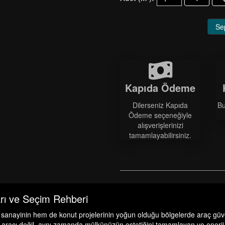
Se
Kapıda Ödeme
Dilerseniz Kapıda
Bu
Ödeme seçeneğiyle
alışverişlerinizi
tamamlayabilirsiniz.
arı ve Seçim Rehberi
 sanayinin hem de konut projelerinin yoğun olduğu bölgelerde araç güv
iş aracı değil, aynı zamanda mülkünüzün estetiğini tamamlayan ve enerji